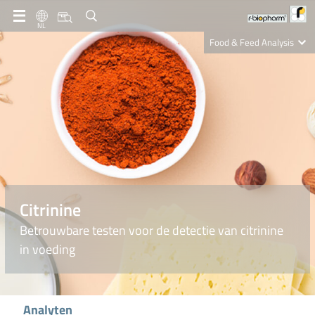
NL
Food & Feed Analysis
Clinical Diagnostics
R-Biopharm AG
Nutrition Care
Citrinine
Betrouwbare testen voor de detectie van citrinine
in voeding
Analyten