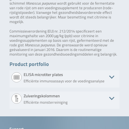
schimmel
Monascus purpureus
wordt gebruikt voor de fermentatie
van rode rijst om een voedingssupplement te produceren (rode-
rijstgistpoeder). Vanwege het gezondheidsbevorderende effect
wordt dit steeds belangrijker. Maar besmetting met citrinine is
mogelijk.
Commissieverordening (EU) nr. 212/2014 specificeert een
maximumgehalte van 2000 μg/kg (ppb) voor citrinine in
voedingssupplementen op basis van rijst, gefermenteerd met de
rode gist
Monascus purpureus
. De grenswaarde werd opnieuw
geëvalueerd in januari 2016. Daarom is de routinematige
monitoring van deze gezondheidsvoedingsmiddelen erg belangrijk.
Product portfolio
ELISA microtiter plates
Efficiënte immunoassays voor de voedingsanalyse
Product
Beschrijving
No. of tests/amount
Art. No
Zuiveringskolommen
Efficiënte monsterreiniging
RIDASCREEN®FAST
RIDASCREEN®FAST
Microtiter plate
R630
Citrinin
Citrinin assay is a
with 48 wells (6
competitive
strips with 8 wells
Product
Beschrijving
No. of tests/amount
Art. No.
enzyme
each)
immunoassay for
QualiT
Solid phase
50 columns (syringe
TC-QP2100-
the quantitative
Support