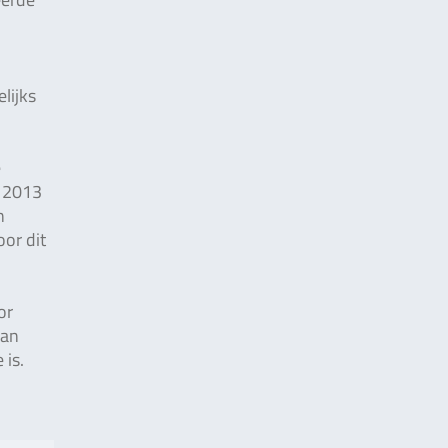
lijks
e
n 2013
n
or dit
or
van
 is.