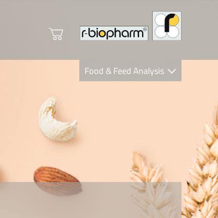
Food & Feed Analysis
Clinical Diagnostics
R-Biopharm AG
Nutrition Care