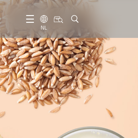
NL
DE
EN
FR
IT
NL
PT-
BR
ES