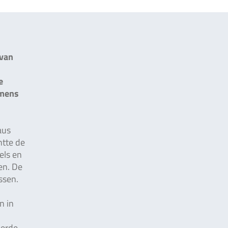
 van
e
 mens
aus
htte de
els en
en. De
ssen.
n in
eerde