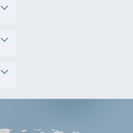
. No.
3805
. No.
5304
 No.
3801
-
2100-