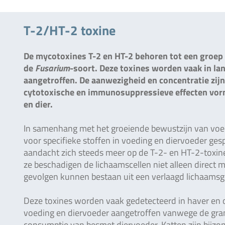
T-2/HT-2 toxine
De mycotoxines T-2 en HT-2 behoren tot een groe
de
Fusarium
-soort. Deze toxines worden vaak in l
aangetroffen. De aanwezigheid en concentratie zijn
cytotoxische en immunosuppressieve effecten vor
en dier.
In samenhang met het groeiende bewustzijn van voe
voor specifieke stoffen in voeding en diervoeder gesp
aandacht zich steeds meer op de T-2- en HT-2-toxi
ze beschadigen de lichaamscellen niet alleen direct
gevolgen kunnen bestaan uit een verlaagd lichaamsge
Deze toxines worden vaak gedetecteerd in haver en o
voeding en diervoeder aangetroffen vanwege de gran
consumptie van besmet diervoeder. Katten zijn bijz