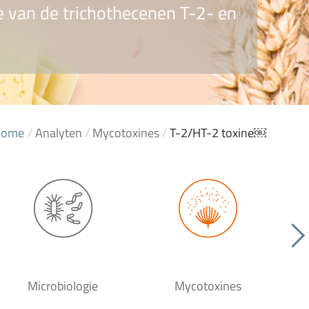
e van de trichothecenen T-2- en
Home
/
Analyten
/
Mycotoxines
/
T-2/HT-2 toxine￼
Microbiologie
Mycotoxines