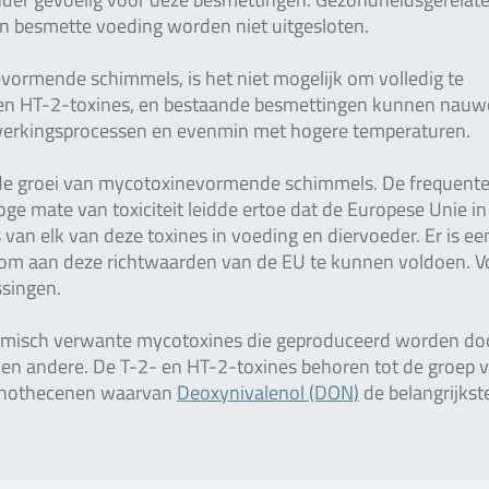
n besmette voeding worden niet uitgesloten.
ormende schimmels, is het niet mogelijk om volledig te
n HT-2-toxines, en bestaande besmettingen kunnen nauwe
werkingsprocessen en evenmin met hogere temperaturen.
e groei van mycotoxinevormende schimmels. De frequent
e mate van toxiciteit leidde ertoe dat de Europese Unie i
n elk van deze toxines in voeding en diervoeder. Er is ee
om aan deze richtwaarden van de EU te kunnen voldoen. Vo
ssingen.
hemisch verwante mycotoxines die geproduceerd worden do
 en andere. De T-2- en HT-2-toxines behoren tot de groep 
richothecenen waarvan
Deoxynivalenol (DON)
de belangrijkste