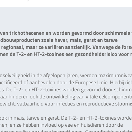
p van trichothecenen en worden gevormd door schimmels
andbouwproducten zoals haver, mais, gerst en tarwe
 regionaal, maar ze variëren aanzienlijk. Vanwege de fors
men de T-2- en HT-2-toxines een gezondheidsrisico voor
dselveiligheid in de afgelopen jaren, werden maximumnive
ecificeerd of aanbevolen door de Europese Unie. Hierbij ric
nes. De T-2- en HT-2-toxines worden gevormd door schimm
 maar hinderen ook de ontwikkeling van vitale celcomponent
wicht, vatbaarheid voor infecties en reproductieve stoorni
ok in mais, tarwe en gerst. De T-2- en HT-2-toxines worde
en, en ze hebben invloed op vee en huisdieren door de
onder gevoelig voor deze besmettingen. Gezondheidsgerelat