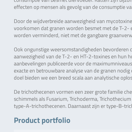
effecten op mensen als gevolg van de consumptie va
Door de wijdverbreide aanwezigheid van mycotoxinev
voorkomen dat granen worden besmet met de T-2- e
worden verminderd, niet met de gangbare graanver
Ook ongunstige weersomstandigheden bevorderen d
aanwezigheid van de T-2- en HT-2-toxines en hun hog
aanbevelingen publiceerde voor de maximumniveaus va
exacte en betrouwbare analyse van de granen nodig 
doel bieden we een breed scala aan analytische oplo
De trichothecenen vormen een zeer grote familie c
schimmels als Fusarium, Trichoderma, Trichothecium
type-A-trichothecenen. Daarnaast zijn er type-B-t
Product portfolio