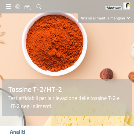
IT
Analisi alimenti e mangimi
Diagnostica Clinica
R-Biopharm AG
Nutrition Care
Tossine T-2/HT-2
Test affidabili per la rilevazione delle tossine T-2 e
HT-2 negli alimenti
Analiti