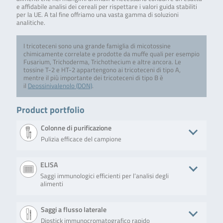
e affidabile analisi dei cereali per rispettare i valori guida stabiliti
per la UE. A tal fine offriamo una vasta gamma di soluzioni
analitiche.
I tricoteceni sono una grande famiglia di micotossine
chimicamente correlate e prodotte da muffe quali per esempio
Fusarium, Trichoderma, Trichothecium e altre ancora. Le
tossine T-2 e HT-2 appartengono ai tricoteceni di tipo A,
mentre il più importante dei tricoteceni di tipo B è
il
Deossinivalenolo (DON)
.
Product portfolio
Colonne di purificazione
Pulizia efficace del campione
Product
Descrizione
No. of tests/amount
Art. No.
ELISA
Saggi immunologici efficienti per l’analisi degli
QualiT
Solid phase
50 columns (syringe
TC-QP2100-
alimenti
Pure™
clean-up
format)
50
Multi-Ergot
column for the
Alkaloid MS
purification of
Product
Descrizione
No. of tests/amount
Art. No
Saggi a flusso laterale
multi-
mycotoxins.
Dipstick immunocromatografico rapido