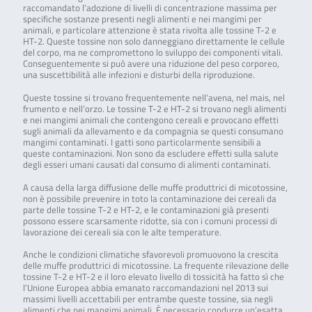
raccomandato l’adozione di livelli di concentrazione massima per
specifiche sostanze presenti negli alimenti e nei mangimi per
animali, e particolare attenzione è stata rivolta alle tossine T-2 e
HT-2. Queste tossine non solo danneggiano direttamente le cellule
del corpo, ma ne compromettono lo sviluppo dei componenti vitali.
Conseguentemente si può avere una riduzione del peso corporeo,
una suscettibilità alle infezioni e disturbi della riproduzione.
Queste tossine si trovano frequentemente nell’avena, nel mais, nel
frumento e nell’orzo. Le tossine T-2 e HT-2 si trovano negli alimenti
e nei mangimi animali che contengono cereali e provocano effetti
sugli animali da allevamento e da compagnia se questi consumano
mangimi contaminati. I gatti sono particolarmente sensibili a
queste contaminazioni. Non sono da escludere effetti sulla salute
degli esseri umani causati dal consumo di alimenti contaminati.
A causa della larga diffusione delle muffe produttrici di micotossine,
non è possibile prevenire in toto la contaminazione dei cereali da
parte delle tossine T-2 e HT-2, e le contaminazioni già presenti
possono essere scarsamente ridotte, sia con i comuni processi di
lavorazione dei cereali sia con le alte temperature.
Anche le condizioni climatiche sfavorevoli promuovono la crescita
delle muffe produttrici di micotossine. La frequente rilevazione delle
tossine T-2 e HT-2 e il loro elevato livello di tossicità ha fatto sì che
l’Unione Europea abbia emanato raccomandazioni nel 2013 sui
massimi livelli accettabili per entrambe queste tossine, sia negli
alimenti che nei mangimi animali. È necessario condurre un’esatta