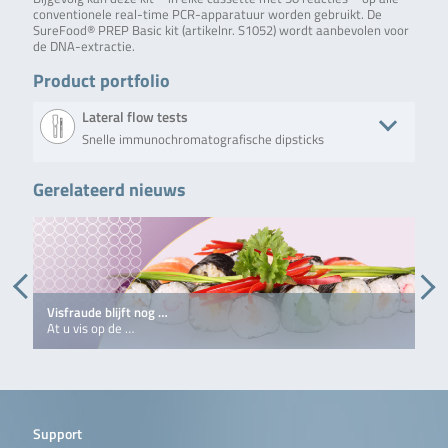
conventionele real-time PCR-apparatuur worden gebruikt. De
SureFood® PREP Basic kit (artikelnr. S1052) wordt aanbevolen voor
de DNA-extractie.
Product portfolio
Lateral flow tests
Snelle immunochromatografische dipsticks
Gerelateerd nieuws
Product
Beschrijving
No. of tests/amount
Art. No.
EZ
Assay for the
10 tests per kit (test
510EZP
PANGASIUS™
positive
strips).
Pangasius
identification
Species
of species
Rapid Kit
content
(Pangasius)
Visfraude blijft nog …
V
in a sample:
At u vis op de …
A
EZ
PANGASIUS™
Pangasius
Species
Rapid Kit
(Art. No.
510EZP)
Support