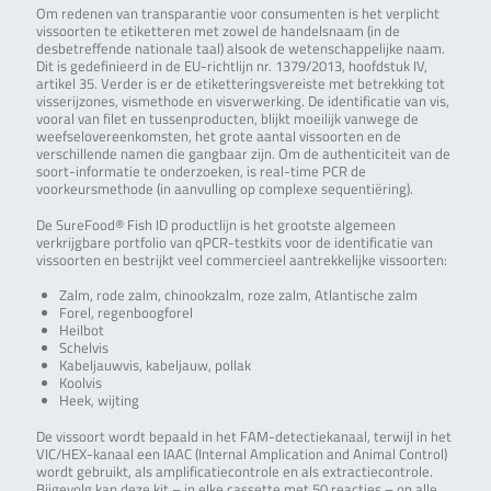
Om redenen van transparantie voor consumenten is het verplicht
vissoorten te etiketteren met zowel de handelsnaam (in de
desbetreffende nationale taal) alsook de wetenschappelijke naam.
Dit is gedefinieerd in de EU-richtlijn nr. 1379/2013, hoofdstuk IV,
artikel 35. Verder is er de etiketteringsvereiste met betrekking tot
visserijzones, vismethode en visverwerking. De identificatie van vis,
vooral van filet en tussenproducten, blijkt moeilijk vanwege de
weefselovereenkomsten, het grote aantal vissoorten en de
verschillende namen die gangbaar zijn. Om de authenticiteit van de
soort-informatie te onderzoeken, is real-time PCR de
voorkeursmethode (in aanvulling op complexe sequentiëring).
De SureFood® Fish ID productlijn is het grootste algemeen
verkrijgbare portfolio van qPCR-testkits voor de identificatie van
vissoorten en bestrijkt veel commercieel aantrekkelijke vissoorten:
Zalm, rode zalm, chinookzalm, roze zalm, Atlantische zalm
Forel, regenboogforel
Heilbot
Schelvis
Kabeljauwvis, kabeljauw, pollak
Koolvis
Heek, wijting
De vissoort wordt bepaald in het FAM-detectiekanaal, terwijl in het
VIC/HEX-kanaal een IAAC (Internal Amplication and Animal Control)
wordt gebruikt, als amplificatiecontrole en als extractiecontrole.
Bijgevolg kan deze kit – in elke cassette met 50 reacties – op alle