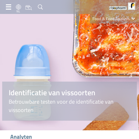
NL
Food & Feed Analysis
Clinical Diagnostics
R-Biopharm AG
Nutrition Care
Identificatie van vissoorten
Betrouwbare testen voor de identificatie van
vissoorten
Analyten