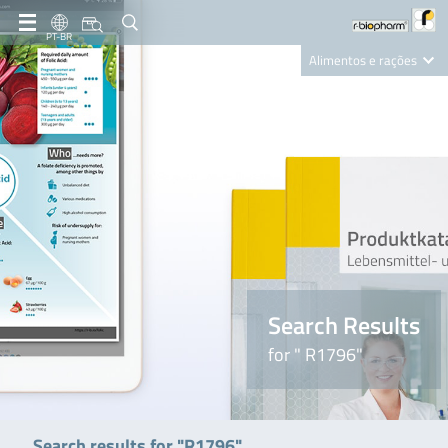
PT-BR
Alimentos e rações
Clinical Diagnostics
R-Biopharm AG
Nutrition Care
Search Results
for " R1796"
Search results for "R1796"