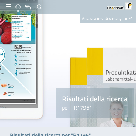
IT
Analisi alimenti e mangimi
Diagnostica Clinica
R-Biopharm AG
Nutrition Care
Risultati della ricerca
per " R1796"
Risultati della ricerca per "R1796"