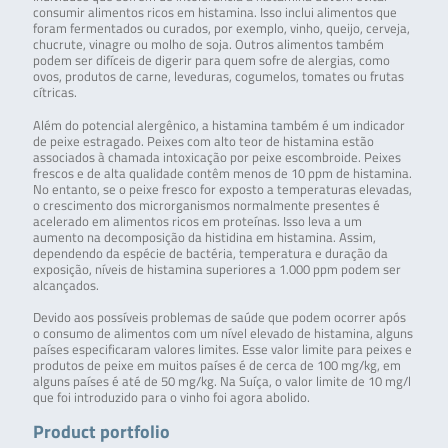
consumir alimentos ricos em histamina. Isso inclui alimentos que
foram fermentados ou curados, por exemplo, vinho, queijo, cerveja,
chucrute, vinagre ou molho de soja. Outros alimentos também
podem ser difíceis de digerir para quem sofre de alergias, como
ovos, produtos de carne, leveduras, cogumelos, tomates ou frutas
cítricas.
Além do potencial alergênico, a histamina também é um indicador
de peixe estragado. Peixes com alto teor de histamina estão
associados à chamada intoxicação por peixe escombroide. Peixes
frescos e de alta qualidade contêm menos de 10 ppm de histamina.
No entanto, se o peixe fresco for exposto a temperaturas elevadas,
o crescimento dos microrganismos normalmente presentes é
acelerado em alimentos ricos em proteínas. Isso leva a um
aumento na decomposição da histidina em histamina. Assim,
dependendo da espécie de bactéria, temperatura e duração da
exposição, níveis de histamina superiores a 1.000 ppm podem ser
alcançados.
Devido aos possíveis problemas de saúde que podem ocorrer após
o consumo de alimentos com um nível elevado de histamina, alguns
países especificaram valores limites. Esse valor limite para peixes e
produtos de peixe em muitos países é de cerca de 100 mg/kg, em
alguns países é até de 50 mg/kg. Na Suíça, o valor limite de 10 mg/l
que foi introduzido para o vinho foi agora abolido.
Product portfolio