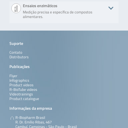
Ensaios enzimáticos
Medição precisa e específica de compostos
alimentares.
Product
Description
No. of tests/amount
Art. No.
RIDASCREEN®
RIDASCREEN®
Microtiterplate with
R1605
Suporte
Histamine
Histamine
96 wells (12 strips
(enzymatic)
(enzymatic) is
with 8 removable
Contato
used for the
wells each)
Distributors
quantitative
determination
Publicações
of histamine
in fresh fish,
Flyer
canned fish,
Infographics
fish meal,
Product videos
wine and
R-BioTube videos
cheese.
Videotrainings
Product catalogue
Leia mais
Informações da empresa
R-Biopharm Brasil
R. Dr. Emílio Ribas, 467
Cambuí, Campinas - São Paulo - Brasil