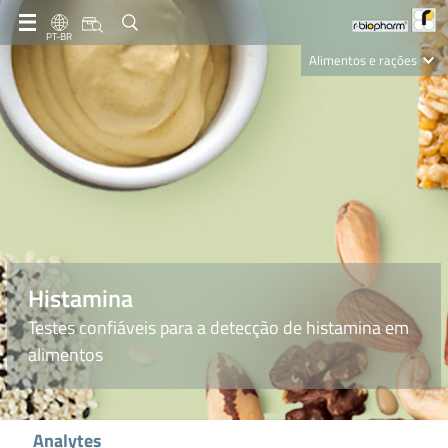
PT-BR
Alimentos e rações
Clinical Diagnostics
R-Biopharm AG
Nutrition Care
Histamina
Testes confiáveis para a detecção de histamina em
alimentos
Analytes