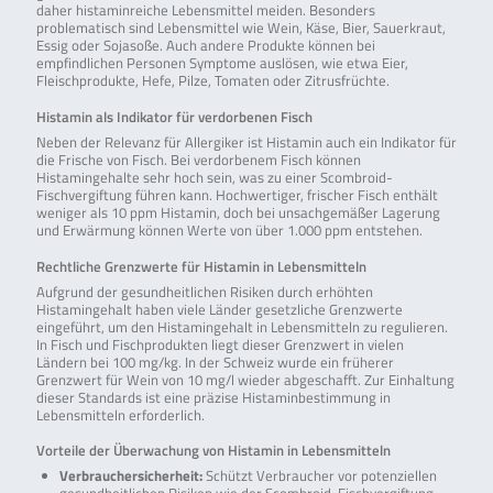
daher histaminreiche Lebensmittel meiden. Besonders
problematisch sind Lebensmittel wie Wein, Käse, Bier, Sauerkraut,
Essig oder Sojasoße. Auch andere Produkte können bei
empfindlichen Personen Symptome auslösen, wie etwa Eier,
Fleischprodukte, Hefe, Pilze, Tomaten oder Zitrusfrüchte.
Histamin als Indikator für verdorbenen Fisch
Neben der Relevanz für Allergiker ist Histamin auch ein Indikator für
die Frische von Fisch. Bei verdorbenem Fisch können
Histamingehalte sehr hoch sein, was zu einer Scombroid-
Fischvergiftung führen kann. Hochwertiger, frischer Fisch enthält
weniger als 10 ppm Histamin, doch bei unsachgemäßer Lagerung
und Erwärmung können Werte von über 1.000 ppm entstehen.
Rechtliche Grenzwerte für Histamin in Lebensmitteln
Aufgrund der gesundheitlichen Risiken durch erhöhten
Histamingehalt haben viele Länder gesetzliche Grenzwerte
eingeführt, um den Histamingehalt in Lebensmitteln zu regulieren.
In Fisch und Fischprodukten liegt dieser Grenzwert in vielen
Ländern bei 100 mg/kg. In der Schweiz wurde ein früherer
Grenzwert für Wein von 10 mg/l wieder abgeschafft. Zur Einhaltung
dieser Standards ist eine präzise Histaminbestimmung in
Lebensmitteln erforderlich.
Vorteile der Überwachung von Histamin in Lebensmitteln
Verbrauchersicherheit:
Schützt Verbraucher vor potenziellen