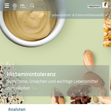
DE
Lebensmittel- & Futtermittelanalytik
Clinical Diagnostics
R-Biopharm AG
Nutrition Care
Histaminintoleranz
Symptome, Ursachen und wichtige Lebensmittel
zum Meiden
Analyten