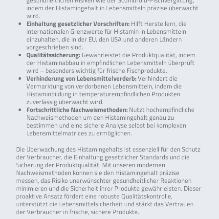
gesundheitlichen Risiken wie der Scombroid-Fischvergiftung,
indem der Histamingehalt in Lebensmitteln präzise überwacht
wird.
Einhaltung gesetzlicher Vorschriften:
Hilft Herstellern, die
internationalen Grenzwerte für Histamin in Lebensmitteln
einzuhalten, die in der EU, den USA und anderen Ländern
vorgeschrieben sind.
Qualitätssicherung:
Gewährleistet die Produktqualität, indem
der Histaminabbau in empfindlichen Lebensmitteln überprüft
wird – besonders wichtig für frische Fischprodukte.
Verhinderung von Lebensmittelverderb:
Verhindert die
Vermarktung von verdorbenen Lebensmitteln, indem die
Histaminbildung in temperaturempfindlichen Produkten
zuverlässig überwacht wird.
Fortschrittliche Nachweismethoden:
Nutzt hochempfindliche
Nachweismethoden um den Histamingehalt genau zu
bestimmen und eine sichere Analyse selbst bei komplexen
Lebensmittelmatrices zu ermöglichen.
Die Überwachung des Histamingehalts ist essenziell für den Schutz
der Verbraucher, die Einhaltung gesetzlicher Standards und die
Sicherung der Produktqualität. Mit unseren modernen
Nachweismethoden können sie den Histamingehalt präzise
messen, das Risiko unerwünschter gesundheitlicher Reaktionen
minimieren und die Sicherheit ihrer Produkte gewährleisten. Dieser
proaktive Ansatz fördert eine robuste Qualitätskontrolle,
unterstützt die Lebensmittelsicherheit und stärkt das Vertrauen
der Verbraucher in frische, sichere Produkte.