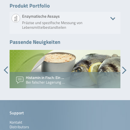
Produkt Portfolio
Enzymatische Assays
Präzise und spezifische Messung von
Lebensmittelbestandteilen
Passende Neuigkeiten
Produkt
Beschreibung
Anzahl an Tests/Menge
Art. Nr.
RIDASCREEN®
RIDASCREEN®
Mikrotiterplatte mit 96
R1605
Histamine
Histamine
Kavitäten (12 Streifen à
(enzymatic)
(enzymatic)
8 Einzelkavitäten)
wird zur
quantitativen
Bestimmung
Histamin in Fisch: Ein …
von Histamin
Bei falscher Lagerung …
in frischem
Fisch,
Dosenfisch,
Fischmehl,
Wein, Käse
und Milch
eingesetzt.
Support
Weiterlesen
Kontakt
Distributors