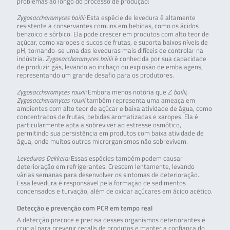
problemas ao longo do processo de produção:
Zygosaccharomyces bailii:
Esta espécie de levedura é altamente
resistente a conservantes comuns em bebidas, como os ácidos
benzoico e sórbico. Ela pode crescer em produtos com alto teor de
açúcar, como xaropes e sucos de frutas, e suporta baixos níveis de
pH, tornando-se uma das leveduras mais difíceis de controlar na
indústria.
Zygosaccharomyces bailii
é conhecida por sua capacidade
de produzir gás, levando ao inchaço ou explosão de embalagens,
representando um grande desafio para os produtores.
Zygosaccharomyces rouxii:
Embora menos notória que
Z. bailii,
Zygosaccharomyces rouxii
também representa uma ameaça em
ambientes com alto teor de açúcar e baixa atividade de água, como
concentrados de frutas, bebidas aromatizadas e xaropes. Ela é
particularmente apta a sobreviver ao estresse osmótico,
permitindo sua persistência em produtos com baixa atividade de
água, onde muitos outros microrganismos não sobrevivem.
Leveduras Dekkera:
Essas espécies também podem causar
deterioração em refrigerantes. Crescem lentamente, levando
várias semanas para desenvolver os sintomas de deterioração.
Essa levedura é responsável pela formação de sedimentos
condensados e turvação, além de oxidar açúcares em ácido acético.
Detecção e prevenção com PCR em tempo real
A detecção precoce e precisa desses organismos deteriorantes é
crucial para prevenir recalls de produtos e manter a confiança do