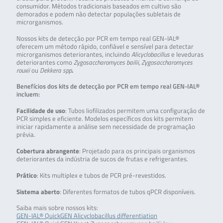
consumidor. Métodos tradicionais baseados em cultivo são
demorados e podem não detectar populações subletais de
microrganismos.
Nossos kits de detecção por PCR em tempo real GEN-IAL®
oferecem um método rápido, confiável e sensível para detectar
microrganismos deteriorantes, incluindo
Alicyclobacillus
e leveduras
deteriorantes como
Zygosaccharomyces bailii, Zygosaccharomyces
rouxii
ou
Dekkera spp
.
Benefícios dos kits de detecção por PCR em tempo real GEN-IAL®
incluem:
Facilidade de uso
: Tubos liofilizados permitem uma configuração de
PCR simples e eficiente. Modelos específicos dos kits permitem
iniciar rapidamente a análise sem necessidade de programação
prévia.
Cobertura abrangente
: Projetado para os principais organismos
deteriorantes da indústria de sucos de frutas e refrigerantes.
Prático
: Kits multiplex e tubos de PCR pré-revestidos.
Sistema aberto
: Diferentes formatos de tubos qPCR disponíveis.
Saiba mais sobre nossos kits:
GEN-IAL® QuickGEN Alicyclobacillus differentiation