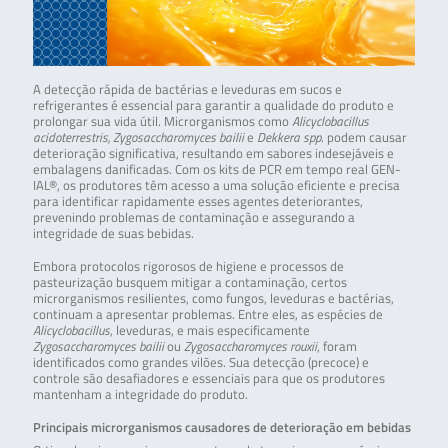
A detecção rápida de bactérias e leveduras em sucos e
refrigerantes é essencial para garantir a qualidade do produto e
prolongar sua vida útil. Microrganismos como
Alicyclobacillus
acidoterrestris, Zygosaccharomyces bailii
e
Dekkera spp
. podem causar
deterioração significativa, resultando em sabores indesejáveis e
embalagens danificadas. Com os kits de PCR em tempo real GEN-
IAL®, os produtores têm acesso a uma solução eficiente e precisa
para identificar rapidamente esses agentes deteriorantes,
prevenindo problemas de contaminação e assegurando a
integridade de suas bebidas.
Embora protocolos rigorosos de higiene e processos de
pasteurização busquem mitigar a contaminação, certos
microrganismos resilientes, como fungos, leveduras e bactérias,
continuam a apresentar problemas. Entre eles, as espécies de
Alicyclobacillus
, leveduras, e mais especificamente
Zygosaccharomyces bailii
ou
Zygosaccharomyces rouxii
, foram
identificados como grandes vilões. Sua detecção (precoce) e
controle são desafiadores e essenciais para que os produtores
mantenham a integridade do produto.
Principais microrganismos causadores de deterioração em bebidas