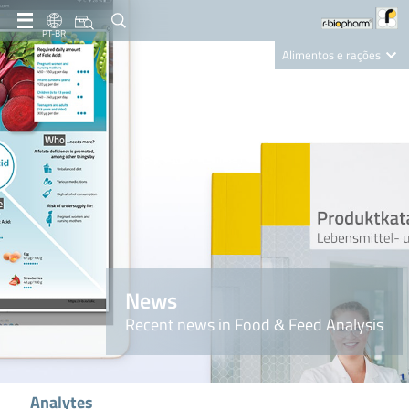
PT-BR
Alimentos e rações
Clinical Diagnostics
R-Biopharm AG
Nutrition Care
News
Recent news in Food & Feed Analysis
Analytes