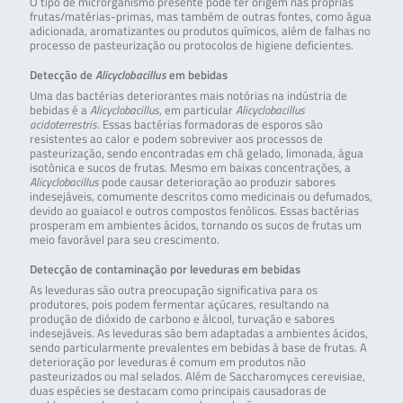
O tipo de microrganismo presente pode ter origem nas próprias
frutas/matérias-primas, mas também de outras fontes, como água
adicionada, aromatizantes ou produtos químicos, além de falhas no
processo de pasteurização ou protocolos de higiene deficientes.
Detecção de
Alicyclobacillus
em bebidas
Uma das bactérias deteriorantes mais notórias na indústria de
bebidas é a
Alicyclobacillus
, em particular
Alicyclobacillus
acidoterrestris
. Essas bactérias formadoras de esporos são
resistentes ao calor e podem sobreviver aos processos de
pasteurização, sendo encontradas em chá gelado, limonada, água
isotônica e sucos de frutas. Mesmo em baixas concentrações, a
Alicyclobacillus
pode causar deterioração ao produzir sabores
indesejáveis, comumente descritos como medicinais ou defumados,
devido ao guaiacol e outros compostos fenólicos. Essas bactérias
prosperam em ambientes ácidos, tornando os sucos de frutas um
meio favorável para seu crescimento.
Detecção de contaminação por leveduras em bebidas
As leveduras são outra preocupação significativa para os
produtores, pois podem fermentar açúcares, resultando na
produção de dióxido de carbono e álcool, turvação e sabores
indesejáveis. As leveduras são bem adaptadas a ambientes ácidos,
sendo particularmente prevalentes em bebidas à base de frutas. A
deterioração por leveduras é comum em produtos não
pasteurizados ou mal selados. Além de Saccharomyces cerevisiae,
duas espécies se destacam como principais causadoras de