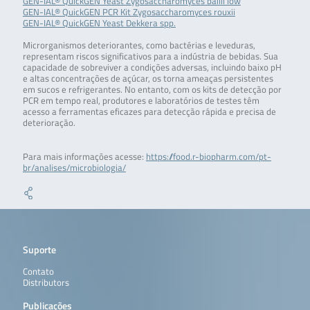
GEN-IAL® QuickGEN Yeast Zygosaccharomyces bailii low
GEN-IAL® QuickGEN PCR Kit Zygosaccharomyces rouxii
GEN-IAL® QuickGEN Yeast Dekkera spp.
Microrganismos deteriorantes, como bactérias e leveduras,
representam riscos significativos para a indústria de bebidas. Sua
capacidade de sobreviver a condições adversas, incluindo baixo pH
e altas concentrações de açúcar, os torna ameaças persistentes
em sucos e refrigerantes. No entanto, com os kits de detecção por
PCR em tempo real, produtores e laboratórios de testes têm
acesso a ferramentas eficazes para detecção rápida e precisa de
deterioração.
Para mais informações acesse:
https://food.r-biopharm.com/pt-
br/analises/microbiologia/
Suporte
Contato
Distributors
Publicações