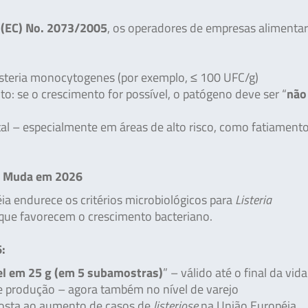
a
(EC) No. 2073/2005
, os operadores de empresas alimenta
Listeria monocytogenes (por exemplo, ≤ 100 UFC/g)
o: se o crescimento for possível, o patógeno deve ser “
não
al – especialmente em áreas de alto risco, como fatiamento
ue Muda em 2026
éia endurece os critérios microbiológicos para
Listeria
ue favorecem o crescimento bacteriano.
6:
el em 25 g (em 5 subamostras)
” – válido até o final da vida 
de produção – agora também no nível de varejo
posta ao aumento de casos de
listeriose
na União Européia.