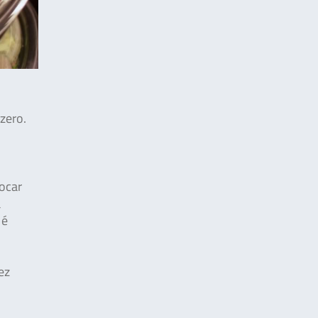
zero.
.
locar
a
 é
ez