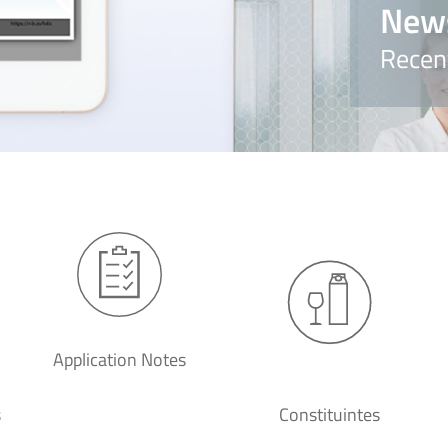
New
Recen
Application Notes
s
Constituintes