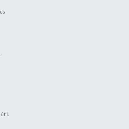
res
,
útil.