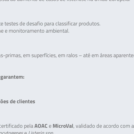
 testes de desafio para classificar produtos.
ne e monitoramento ambiental.
s-primas, em superfícies, em ralos – até em áreas aparent
 garantem:
ões de clientes
ertificado pela
AOAC
e
MicroVal
, validado de acordo com 
nocytogenes
e
Listeria spp
..