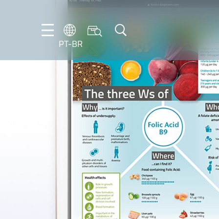
PT-BR
DE
FR
EN
IT
PT-
BR