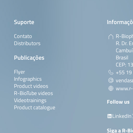
Suporte
Informaçõ
Contato
R-Bioph
Distributors
R. Dr. E
Cambuí,
Publicações
Brasil
CEP: 1
Flyer
+55 19
Infographics
vendas
Product videos
www.r-
R-BioTube videos
Videotrainings
Follow us
Product catalogue
LinkedIn
Siga a R-B