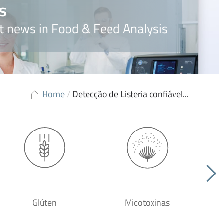
s
t news in Food & Feed Analysis
Home
/
Detecção de Listeria confiável...
Glúten
Micotoxinas