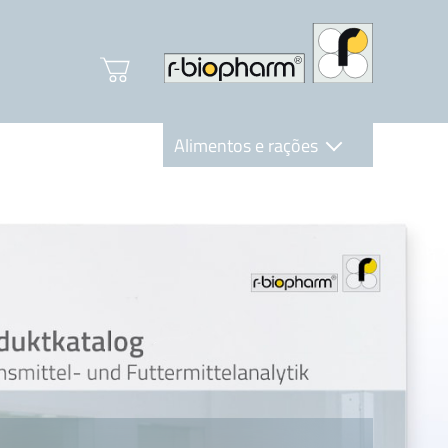
Alimentos e rações
Clinical Diagnostics
R-Biopharm AG
Nutrition Care