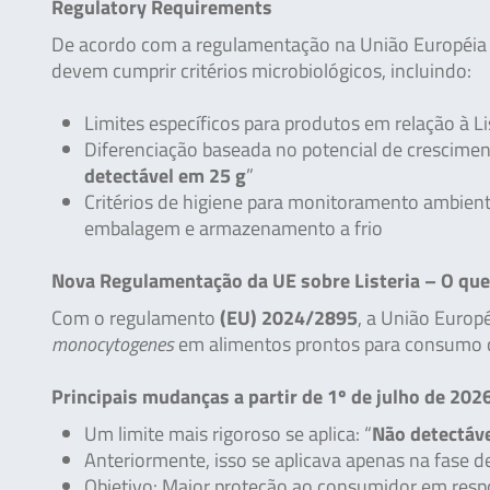
Regulatory Requirements
De acordo com a regulamentação na União Européi
devem cumprir critérios microbiológicos, incluindo:
Limites específicos para produtos em relação à 
Diferenciação baseada no potencial de cresciment
detectável em 25 g
”
Critérios de higiene para monitoramento ambient
embalagem e armazenamento a frio
Nova Regulamentação da UE sobre Listeria – O q
Com o regulamento
(EU) 2024/2895
, a União Europ
monocytogenes
em alimentos prontos para consumo q
Principais mudanças a partir de 1º de julho de 202
Um limite mais rigoroso se aplica: “
Não detectáv
Anteriormente, isso se aplicava apenas na fase 
Objetivo: Maior proteção ao consumidor em res