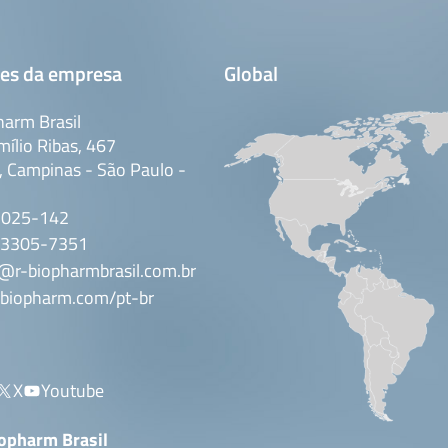
es da empresa
Global
arm Brasil
mílio Ribas, 467
 Campinas - São Paulo -
3025-142
 3305-7351
@r-biopharmbrasil.com.br
biopharm.com/pt-br
X
Youtube
iopharm Brasil