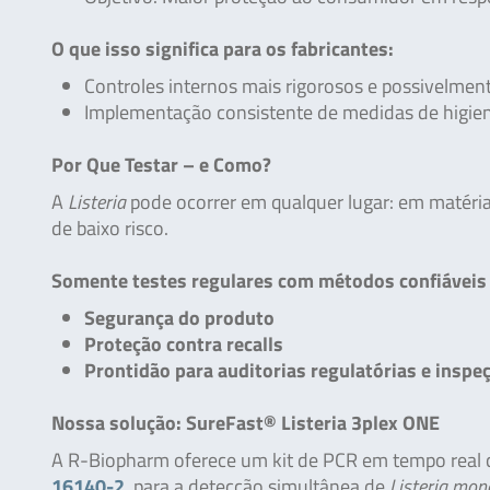
O que isso significa para os fabricantes:
Controles internos mais rigorosos e possivelmente
Implementação consistente de medidas de higie
Por Que Testar – e Como?
A
Listeria
pode ocorrer em qualquer lugar: em matéria
de baixo risco.
Somente testes regulares com métodos confiáveis
Segurança do produto
Proteção contra recalls
Prontidão para auditorias regulatórias e inspeç
Nossa solução: SureFast® Listeria 3plex ONE
A R-Biopharm oferece um kit de PCR em tempo real c
16140-2
, para a detecção simultânea de
Listeria mo