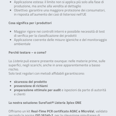
Applicazione estesa: il limite non si applica più solo alla fase di
produzione, ma anche alla vendita al dettaglio
Obiettivo: garantire una maggiore protezione dei consumatori,
in risposta all’aumento dei casi di listeriosi nell’UE
Cosa significa per i produttori
Maggior rigore nei controlli interni e possibile necessità di test
di verifica per la classificazione dei prodotti
Applicazione coerente delle misure igieniche e del monitoraggio
ambientale
Perché testare – e come?
La
Listeria
può essere presente ovunque: nelle materie prime, sulle
superfici, negli scarichi, anche in aree apparentemente a basso
rischio.
Solo test regolari con metodi affidabili garantiscono:
sicurezza del prodotto
prevenzione di richiami
preparazione ottimale per audit
e ispezioni da parte di autorità
e clienti
La nostra soluzione: SureFast® Listeria 3plex ONE
Offriamo un kit
Real-Time PCR certificato AOAC e MicroVal
, validato
secondo la norma
ISO 16140-2
, per la rilevazione simultanea di