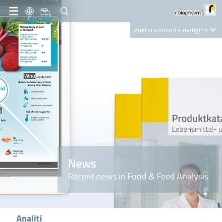
IT
Analisi alimenti e mangimi
Diagnostica Clinica
R-Biopharm AG
Nutrition Care
News
Recent news in Food & Feed Analysis
Analiti