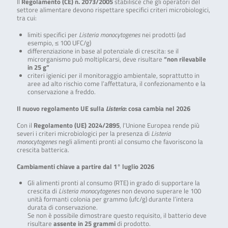
Il
Regolamento (CE) n. 2073/2005
stabilisce che gli operatori del
settore alimentare devono rispettare specifici criteri microbiologici,
tra cui:
limiti specifici per
Listeria monocytogenes
nei prodotti (ad
esempio, ≤ 100 UFC/g)
differenziazione in base al potenziale di crescita: se il
microrganismo può moltiplicarsi, deve risultare
“non rilevabile
in 25 g”
criteri igienici per il monitoraggio ambientale, soprattutto in
aree ad alto rischio come l’affettatura, il confezionamento e la
conservazione a freddo.
Il nuovo regolamento UE sulla
Listeria
: cosa cambia nel 2026
Con il
Regolamento (UE) 2024/2895
, l’Unione Europea rende più
severi i criteri microbiologici per la presenza di
Listeria
monocytogenes
negli alimenti pronti al consumo che favoriscono la
crescita batterica.
Cambiamenti chiave a partire dal 1° luglio 2026
Gli alimenti pronti al consumo (RTE) in grado di supportare la
crescita di
Listeria monocytogenes
non devono superare le 100
unità formanti colonia per grammo (ufc/g) durante l’intera
durata di conservazione.
Se non è possibile dimostrare questo requisito, il batterio deve
risultare
assente in 25 grammi
di prodotto.