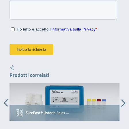
Prodotti correlati
SureFast® Listeria 3plex …
R