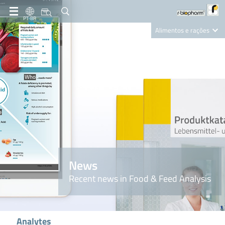
PT-BR
Alimentos e rações
Clinical Diagnostics
R-Biopharm AG
Nutrition Care
News
Recent news in Food & Feed Analysis
Analytes