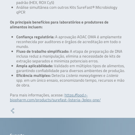
padrão (HEX, ROX Cy5)
Análise simultânea com outros Kits SureFast® Microbiology
qPCR
Os principais benefícios para laboratórios e produtores de
alimentos incluem:
Confiança regulatória:
A aprovação AOAC OMA é amplamente
reconhecida por auditores e órgãos de acreditação em todo o
mundo.
Fluxo de trabalho simplificado:
A etapa de preparação de DNA
inclusa reduz a manipulação, elimina a necessidade de kits de
extração separados e minimiza potenciais erros.
Ampla aplicabilidade:
Validado em múltiplos tipos de alimentos,
garantindo confiabilidade para diversos ambientes de produção.
Eficiência multiplex:
Detecta
Listeria monocytogenes
e
Listeria
spp. em um único ensaio, economizando tempo, recursos e mão
de obra.
Para mais informações, acesse:
https://food.r-
biopharm.com/products/surefast-listeria-3plex-one/