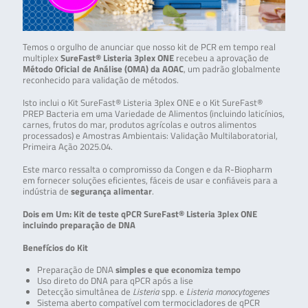
Temos o orgulho de anunciar que nosso kit de PCR em tempo real
multiplex
SureFast® Listeria 3plex ONE
recebeu a aprovação de
Método Oficial de Análise (OMA) da AOAC
, um padrão globalmente
reconhecido para validação de métodos.
Isto inclui o Kit SureFast® Listeria 3plex ONE e o Kit SureFast®
PREP Bacteria em uma Variedade de Alimentos (incluindo laticínios,
carnes, frutos do mar, produtos agrícolas e outros alimentos
processados) e Amostras Ambientais: Validação Multilaboratorial,
Primeira Ação 2025.04.
Este marco ressalta o compromisso da Congen e da R-Biopharm
em fornecer soluções eficientes, fáceis de usar e confiáveis para a
indústria de
segurança alimentar
.
Dois em Um: Kit de teste qPCR SureFast® Listeria 3plex ONE
incluindo preparação de DNA
Benefícios do Kit
Preparação de DNA
simples e que economiza tempo
Uso direto do DNA para qPCR após a lise
Detecção simultânea de
Listeria
spp. e
Listeria monocytogenes
Sistema aberto compatível com termocicladores de qPCR