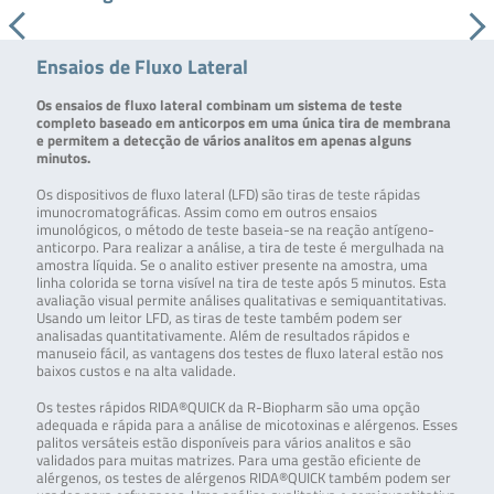
Ensaios de Fluxo Lateral
Os ensaios de fluxo lateral combinam um sistema de teste
completo baseado em anticorpos em uma única tira de membrana
e permitem a detecção de vários analitos em apenas alguns
minutos.
Os dispositivos de fluxo lateral (LFD) são tiras de teste rápidas
imunocromatográficas. Assim como em outros ensaios
imunológicos, o método de teste baseia-se na reação antígeno-
anticorpo. Para realizar a análise, a tira de teste é mergulhada na
amostra líquida. Se o analito estiver presente na amostra, uma
linha colorida se torna visível na tira de teste após 5 minutos. Esta
avaliação visual permite análises qualitativas e semiquantitativas.
Usando um leitor LFD, as tiras de teste também podem ser
analisadas quantitativamente. Além de resultados rápidos e
manuseio fácil, as vantagens dos testes de fluxo lateral estão nos
baixos custos e na alta validade.
Os testes rápidos RIDA®QUICK da R-Biopharm são uma opção
adequada e rápida para a análise de micotoxinas e alérgenos. Esses
palitos versáteis estão disponíveis para vários analitos e são
validados para muitas matrizes. Para uma gestão eficiente de
alérgenos, os testes de alérgenos RIDA®QUICK também podem ser