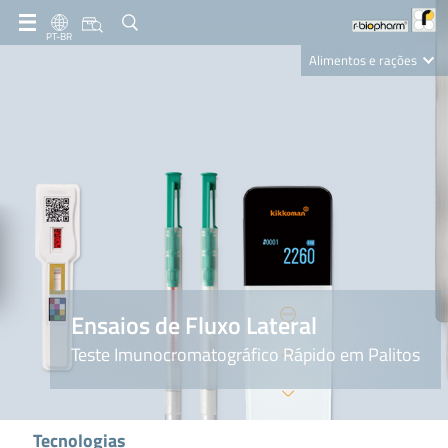
PT-BR
Alimentos e rações
Clinical Diagnostics
R-Biopharm AG
Nutrition Care
Ensaios de Fluxo Lateral
Teste Imunocromatográfico Rápido em Palitos
Tecnologias