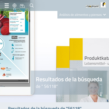
ES
Análisis de alimentos y piensos
Clinical Diagnostics
R-Biopharm AG
Nutrition Care
Resultados de la búsqueda
de " S6118"
Resultados de la búsqueda de "S6118"