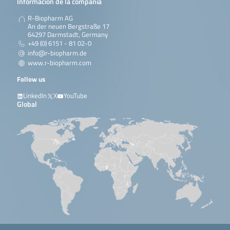
Información de la compañía
R-Biopharm AG
An der neuen Bergstraße 17
64297 Darmstadt, Germany
+49 (0) 6151 - 81 02-0
info@r-biopharm.de
www.r-biopharm.com
Follow us
LinkedIn
X
YouTube
Global