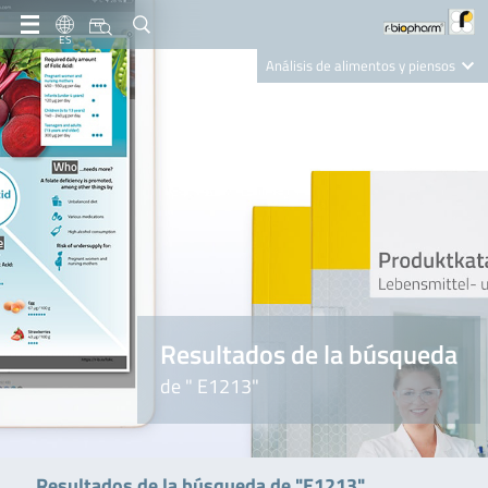
ES
Análisis de alimentos y piensos
Clinical Diagnostics
R-Biopharm AG
Nutrition Care
Resultados de la búsqueda
de " E1213"
Resultados de la búsqueda de "E1213"