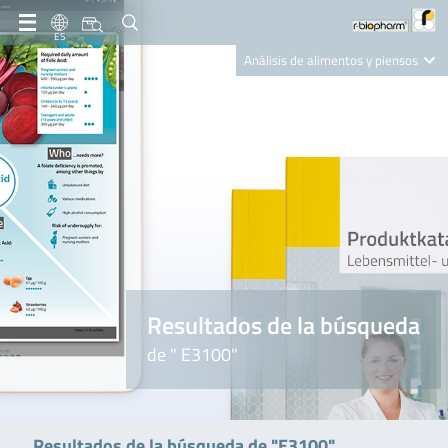
ES
Análisis de alimentos y piensos
Clinical Diagnostics
R-Biopharm AG
Nutrition Care
Resultados de la búsqueda
de " E3100"
Resultados de la búsqueda de "E3100"