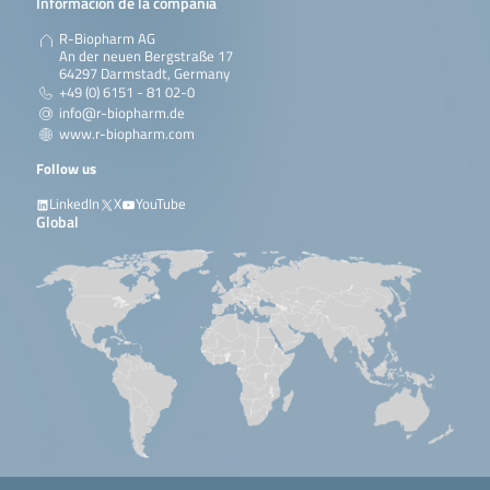
Información de la compañía
R-Biopharm AG
An der neuen Bergstraße 17
64297 Darmstadt, Germany
+49 (0) 6151 - 81 02-0
info@r-biopharm.de
www.r-biopharm.com
Follow us
LinkedIn
X
YouTube
Global