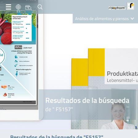
ES
Análisis de alimentos y piensos
Clinical Diagnostics
R-Biopharm AG
Nutrition Care
Resultados de la búsqueda
de " F5157"
Resultados de la búsqueda de "F5157"