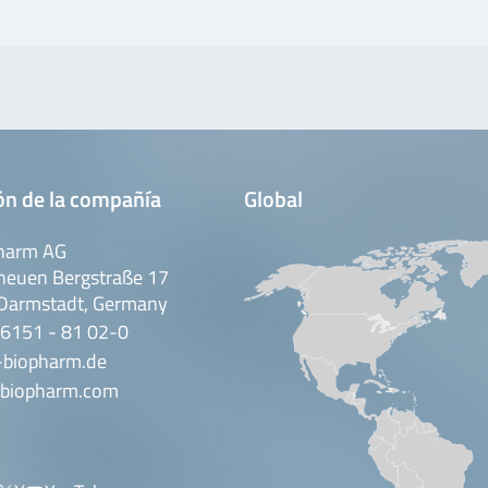
ón de la compañía
Global
harm AG
neuen Bergstraße 17
Darmstadt, Germany
 6151 - 81 02-0
-biopharm.de
biopharm.com