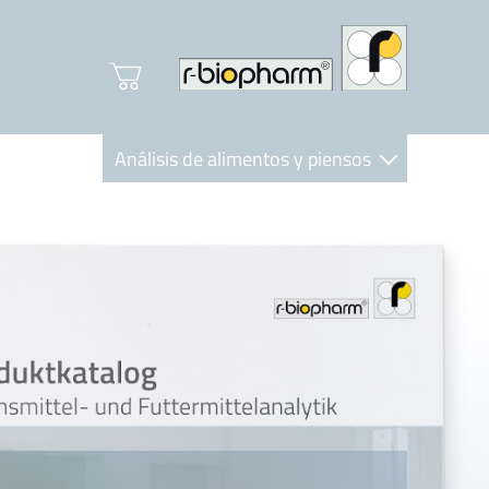
Análisis de alimentos y piensos
Clinical Diagnostics
R-Biopharm AG
Nutrition Care