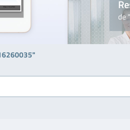
Re
de 
716260035"