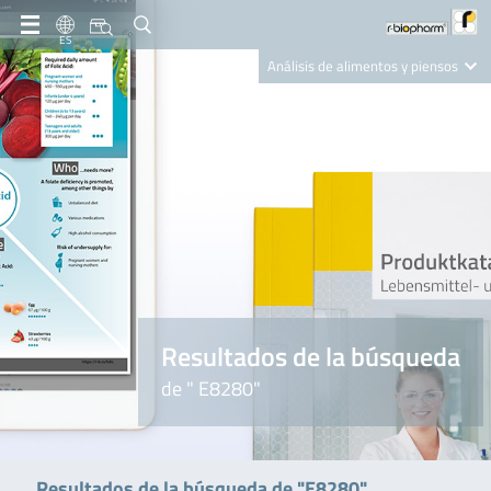
ES
Análisis de alimentos y piensos
Clinical Diagnostics
R-Biopharm AG
Nutrition Care
Resultados de la búsqueda
de " E8280"
Resultados de la búsqueda de "E8280"