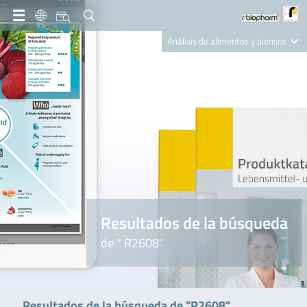
ES
Análisis de alimentos y piensos
Clinical Diagnostics
R-Biopharm AG
Nutrition Care
Resultados de la búsqueda
de " R2608"
Resultados de la búsqueda de "R2608"