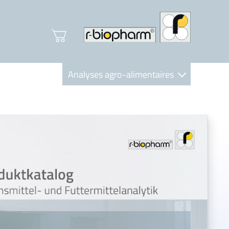
Analyses agro-alimentaires
Diagnostics
R-Biopharm AG
Nutrition Care