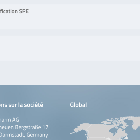
fication SPE
ns sur la société
Global
harm AG
neuen Bergstraße 17
Darmstadt, Germany