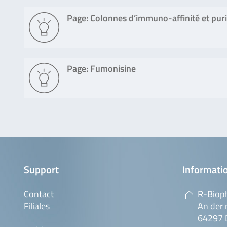
Page: Colonnes d’immuno-affinité et puri
Page: Fumonisine
Support
Informatio
Contact
R-Biop
Filiales
An der 
64297 