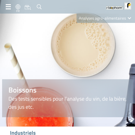
FR
Analyses agro-alimentaires
Diagnostics
R-Biopharm AG
Nutrition Care
Boissons
Des tests sensibles pour l’analyse du vin, de la bière,
des jus etc.
Industriels