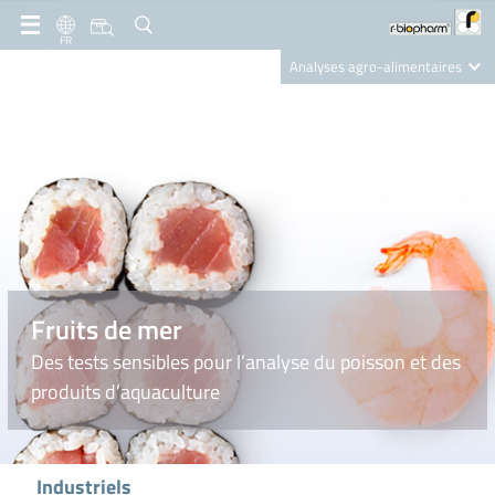
FR
Analyses agro-alimentaires
Diagnostics
R-Biopharm AG
Nutrition Care
Fruits de mer
Des tests sensibles pour l’analyse du poisson et des
produits d’aquaculture
Industriels