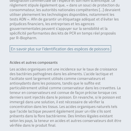
désignation commerciale de l’espèce et son nom scientifique. Le
règlement stipule également que, « dans un souci de protection du
consommateur, les autorités nationales compétentes […] devraient
utiliser pleinement les technologies disponibles, notamment les
tests ADN ». Afin de garantir un étiquetage adéquat et d’éviter les
préjudices financiers, les entreprises et les agences
gouvernementales peuvent s’appuyer sur la sensibilité et la
spécificité performantes des kits de PCR en temps réel proposés
par R-Biopharm.
En savoir plus sur l’identification des espèces de poissons
Acides et autres composants
Les acides organiques ont une incidence sur le taux de croissance
des bactéries pathogènes dans les aliments. L’acide lactique et
l’acétate sont largement utilisés comme conservateurs et
antioxydants dans les poissons, tandis que le sulfite est
particulièrement utilisé comme conservateur dans les crevettes. La
teneur en conservateurs est connue de façon précise lorsque ces
derniers sont injectés dans le poisson. En revanche, si le poisson est
immergé dans une solution, il est nécessaire de vérifier la
concentration dans les tissus. Les acides organiques naturels tels
que l’acide lactique peuvent également jouer un rôle s’ils sont
présents dans la flore bactérienne. Des limites légales existant
selon les pays, la teneur en acides et autres conservateurs doit être
vérifiée dans le produit final.