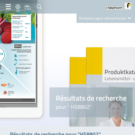
FR
Analyses agro-alimentaires
Diagnostics
R-Biopharm AG
Nutrition Care
Résultats de recherche
pour " HS8802"
Résultats de recherche pour "HS8802"