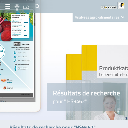
FR
Analyses agro-alimentaires
Diagnostics
R-Biopharm AG
Nutrition Care
Résultats de recherche
pour " HS9462"
Résultats de recherche pour "HS9462"