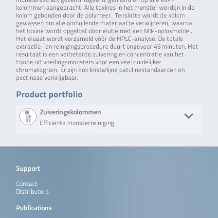
kolommen aangebracht. Alle toxines in het monster worden in de
kolom gebonden door de polymeer. Tenslotte wordt de kolom
gewassen om alle omhullende materiaal te verwijderen, waarna
het toxine wordt opgelost door elutie met een MIP-oplosmiddel.
Het eluaat wordt verzameld vóór de HPLC-analyse. De totale
extractie- en reinigingsprocedure duurt ongeveer 45 minuten. Het
resultaat is een verbeterde zuivering en concentratie van het
toxine uit voedingsmonsters voor een veel duidelijker
chromatogram. Er zijn ook kristallijne patulinestandaarden en
pectinase verkrijgbaar.
Product portfolio
Zuiveringskolommen
Efficiënte monsterreiniging
Product
Beschrijving
No. of tests/amount
Art. No.
QualiT
Solid phase
50 columns (syringe
TC-QP2100-
Support
Pure™
clean-up
format)
50
Multi-Ergot
column for
Contact
Alkaloid MS
the
Distributors
purification
of multi-
Publications
mycotoxins.