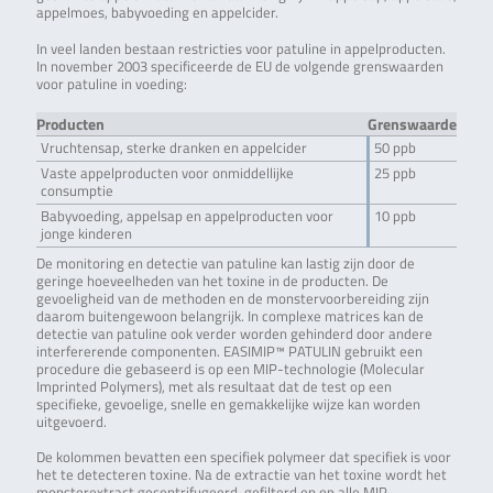
appelmoes, babyvoeding en appelcider.
In veel landen bestaan restricties voor patuline in appelproducten.
In november 2003 specificeerde de EU de volgende grenswaarden
voor patuline in voeding:
Producten
Grenswaarde
Vruchtensap, sterke dranken en appelcider
50 ppb
Vaste appelproducten voor onmiddellijke
25 ppb
consumptie
Babyvoeding, appelsap en appelproducten voor
10 ppb
jonge kinderen
De monitoring en detectie van patuline kan lastig zijn door de
geringe hoeveelheden van het toxine in de producten. De
gevoeligheid van de methoden en de monstervoorbereiding zijn
daarom buitengewoon belangrijk. In complexe matrices kan de
detectie van patuline ook verder worden gehinderd door andere
interfererende componenten. EASIMIP™ PATULIN gebruikt een
procedure die gebaseerd is op een MIP-technologie (Molecular
Imprinted Polymers), met als resultaat dat de test op een
specifieke, gevoelige, snelle en gemakkelijke wijze kan worden
uitgevoerd.
De kolommen bevatten een specifiek polymeer dat specifiek is voor
het te detecteren toxine. Na de extractie van het toxine wordt het
monsterextract gecentrifugeerd, gefilterd en op alle MIP-