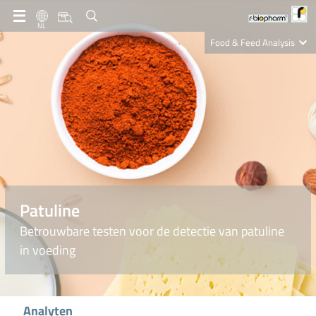
NL
Food & Feed Analysis
Clinical Diagnostics
R-Biopharm AG
Nutrition Care
Patuline
Betrouwbare testen voor de detectie van patuline
in voeding
Analyten