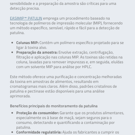
sensibilidade e a preparação da amostra são críticas para uma
detecção precisa.
EASIMIP™ PATULIN
emprega um procedimento baseado na
tecnologia de polímeros de impressão molecular (MIP), fornecendo
um método específico, sensível, rápido e fácil para a detecção de
patulina.
Colunas MIP:
Contêm um polímero específico projetado para se
ligar à toxina alvo.
Preparação da amostra:
Envolve extração, centrifugação,
filtração e aplicação nas colunas MIP. As toxinas são retidas na
coluna, lavadas para remover impurezas e, em seguida, eluídas
com um solvente MIP para análise por HPLC.
Este método oferece uma purificação e concentração melhoradas
da toxina em amostras de alimentos, resultando em
cromatogramas mais claros. Além disso, padrões cristalinos de
patulina e pectinase estão disponíveis para uma análise
aprimorada.
Benefícios principais do monitoramento da patulina
Proteção do consumidor:
Garante que os produtos alimentares,
especialmente os à base de maçã, sejam seguros para o
consumo, detectando e quantificando a contaminação por
patulina.
Conformidade regulatória:
Ajuda os fabricantes a cumprir os