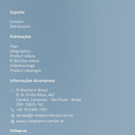
QualiT
Solid phase
50 columns (syringe
TC-QP2100-
Suporte
Pure™
clean-up
format)
50
Multi-Ergot
column for
Contato
Alkaloid MS
the
Distributors
purification
of multi-
Publicações
mycotoxins.
Flyer
Leia mais
Infographics
Product videos
R-BioTube videos
QualiT
Solid phase
50 columns (syringe
TC-QP1000-
Videotrainings
Pure™
clean-up
format)
50
Product catalogue
Multi-
column for
Mycotoxin
the
Informações da empresa
purification
of multi-
R-Biopharm Brasil
mycotoxins.
R. Dr. Emílio Ribas, 467
Cambuí, Campinas - São Paulo - Brasil
Leia mais
CEP: 13025-142
+55 19 3305-7351
QualiT
Solid phase
50 columns (syringe
TC-QP1100-
vendas@r-biopharmbrasil.com.br
Pure™
clean-up
format)
50
www.r-biopharm.com/pt-br
Multi-tox
column for
MS
the
Follow us
purification