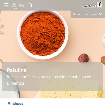
PT-BR
Alimentos e rações
Clinical Diagnostics
R-Biopharm AG
Nutrition Care
Patulina
Testes confiáveis para a detecção de patulina em
alimentos
Análises