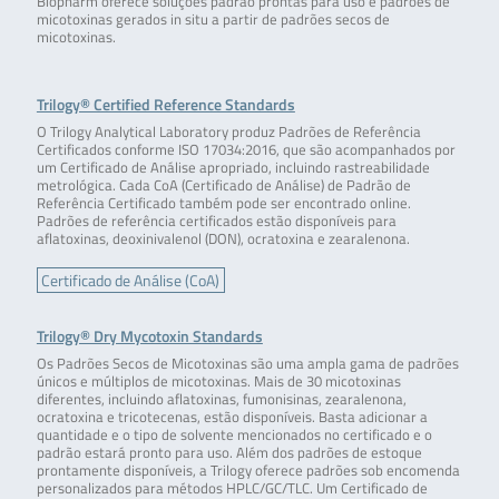
Biopharm oferece soluções padrão prontas para uso e padrões de
micotoxinas gerados in situ a partir de padrões secos de
micotoxinas.
Trilogy® Certified Reference Standards
O Trilogy Analytical Laboratory produz Padrões de Referência
Certificados conforme ISO 17034:2016, que são acompanhados por
um Certificado de Análise apropriado, incluindo rastreabilidade
metrológica. Cada CoA (Certificado de Análise) de Padrão de
Referência Certificado também pode ser encontrado online.
Padrões de referência certificados estão disponíveis para
aflatoxinas, deoxinivalenol (DON), ocratoxina e zearalenona.
Certificado de Análise (CoA)
Trilogy® Dry Mycotoxin Standards
Os Padrões Secos de Micotoxinas são uma ampla gama de padrões
únicos e múltiplos de micotoxinas. Mais de 30 micotoxinas
diferentes, incluindo aflatoxinas, fumonisinas, zearalenona,
ocratoxina e tricotecenas, estão disponíveis. Basta adicionar a
quantidade e o tipo de solvente mencionados no certificado e o
padrão estará pronto para uso. Além dos padrões de estoque
prontamente disponíveis, a Trilogy oferece padrões sob encomenda
personalizados para métodos HPLC/GC/TLC. Um Certificado de