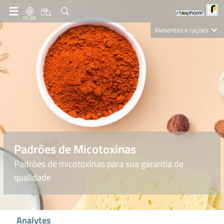
PT-BR
Alimentos e rações
Clinical Diagnostics
R-Biopharm AG
Nutrition Care
Padrões de Micotoxinas
Padrões de micotoxinas para sua garantia de
qualidade
Analytes