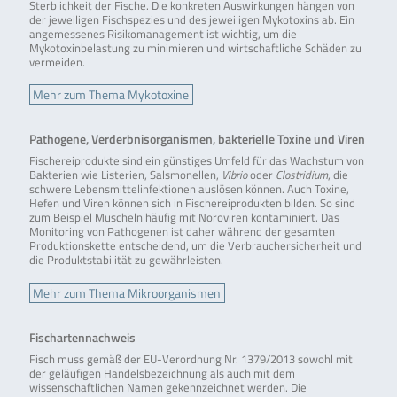
Sterblichkeit der Fische. Die konkreten Auswirkungen hängen von
der jeweiligen Fischspezies und des jeweiligen Mykotoxins ab. Ein
angemessenes Risikomanagement ist wichtig, um die
Mykotoxinbelastung zu minimieren und wirtschaftliche Schäden zu
vermeiden.
Mehr zum Thema Mykotoxine
Pathogene, Verderbnisorganismen, bakterielle Toxine und Viren
Fischereiprodukte sind ein günstiges Umfeld für das Wachstum von
Bakterien wie Listerien, Salsmonellen,
Vibrio
oder
Clostridium
, die
schwere Lebensmittelinfektionen auslösen können. Auch Toxine,
Hefen und Viren können sich in Fischereiprodukten bilden. So sind
zum Beispiel Muscheln häufig mit Noroviren kontaminiert. Das
Monitoring von Pathogenen ist daher während der gesamten
Produktionskette entscheidend, um die Verbrauchersicherheit und
die Produktstabilität zu gewährleisten.
Mehr zum Thema Mikroorganismen
Fischartennachweis
Fisch muss gemäß der EU-Verordnung Nr. 1379/2013 sowohl mit
der geläufigen Handelsbezeichnung als auch mit dem
wissenschaftlichen Namen gekennzeichnet werden. Die