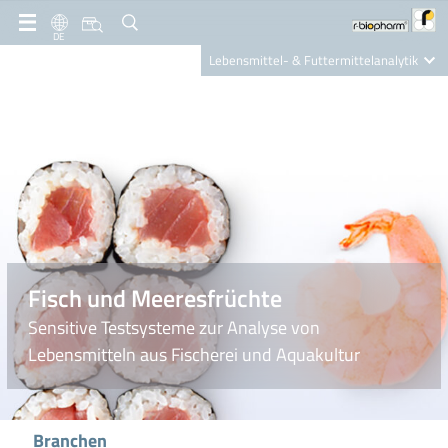
DE
Lebensmittel- & Futtermittelanalytik
Clinical Diagnostics
R-Biopharm AG
Nutrition Care
Fisch und Meeresfrüchte
Sensitive Testsysteme zur Analyse von
Lebensmitteln aus Fischerei und Aquakultur
Branchen