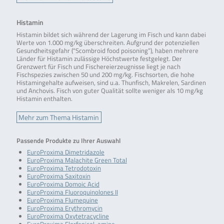
Histamin
Histamin bildet sich während der Lagerung im Fisch und kann dabei
Werte von 1.000 mg/kg überschreiten. Aufgrund der potenziellen
Gesundheitsgefahr (“Scombroid food poisoning”), haben mehrere
Länder für Histamin zulässige Höchstwerte festgelegt. Der
Grenzwert für Fisch und Fischereierzeugnisse liegt je nach
Fischspezies zwischen 50 und 200 mg/kg. Fischsorten, die hohe
Histamingehalte aufweisen, sind u.a. Thunfisch, Makrelen, Sardinen
und Anchovis. Fisch von guter Qualität sollte weniger als 10 mg/kg
Histamin enthalten.
Mehr zum Thema Histamin
Passende Produkte zu Ihrer Auswahl
EuroProxima Dimetridazole
EuroProxima Malachite Green Total
EuroProxima Tetrodotoxin
EuroProxima Saxitoxin
EuroProxima Domoic Acid
EuroProxima Fluoroquinolones II
EuroProxima Flumequine
EuroProxima Erythromycin
EuroProxima Oxytetracycline