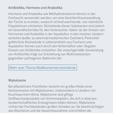
Antibiotika, Hormone und Anabolika
Hormone und Anabolika wie Methyltestosteron können in der
Fischzucht verwendet werden, um eine Geschlechtsumwandlung
der Fische zu erzielen, wodurch schnell wachsende, rein männliche
Populationen entstehen. Rückstände dieser Substanzen sind jedoch
ein Gesundheitsrisiko für den Verbraucher. Daher ist der Einsatz von
Hormonen und Anabolika in der Aquakultur in den meisten Ländern
verboten (außer zu veterinärmedizinischen Zwecken). Potenziell
gefährliche Rückstände in Lebensmitteln aus Fischerei und
Aquakultur können auch durch den fehlerhaften oder illegalen
Einsatz von Antibiotika entstehen. Die unsachgemäße Verwendung
von Antibiotika trägt zur Entstehung von Multiresistenzen
gegenüber pathogenen Bakterien bei.
Mehr zum Thema Medikamentenrückstände
Mykotoxine
Bei pflanzlichem Fischfutter besteht ein großes Risiko einer
Kontamination mit Mykotoxinen, insbesondere in Ländern mit
feuchtwarmem Klima. Mykotoxine sind giftige
Stoffwechselprodukte von Schimmelpilzen, die sich in diversen
landwirtschaftlichen Erzeugnissen bilden können. Mykotoxine
richten bei Fischbeständen großen Schaden an: Sie beeinträchtigen
das Wachstum und die Gewichtszunahme und erhöhen die