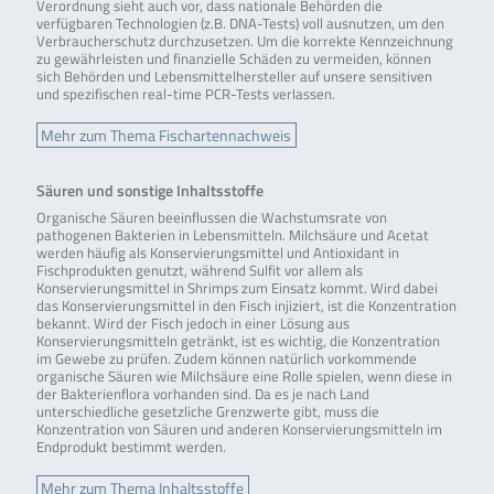
Verordnung sieht auch vor, dass nationale Behörden die
verfügbaren Technologien (z.B. DNA-Tests) voll ausnutzen, um den
Verbraucherschutz durchzusetzen. Um die korrekte Kennzeichnung
zu gewährleisten und finanzielle Schäden zu vermeiden, können
sich Behörden und Lebensmittelhersteller auf unsere sensitiven
und spezifischen real-time PCR-Tests verlassen.
Mehr zum Thema Fischartennachweis
Säuren und sonstige Inhaltsstoffe
Organische Säuren beeinflussen die Wachstumsrate von
pathogenen Bakterien in Lebensmitteln. Milchsäure und Acetat
werden häufig als Konservierungsmittel und Antioxidant in
Fischprodukten genutzt, während Sulfit vor allem als
Konservierungsmittel in Shrimps zum Einsatz kommt. Wird dabei
das Konservierungsmittel in den Fisch injiziert, ist die Konzentration
bekannt. Wird der Fisch jedoch in einer Lösung aus
Konservierungsmitteln getränkt, ist es wichtig, die Konzentration
im Gewebe zu prüfen. Zudem können natürlich vorkommende
organische Säuren wie Milchsäure eine Rolle spielen, wenn diese in
der Bakterienflora vorhanden sind. Da es je nach Land
unterschiedliche gesetzliche Grenzwerte gibt, muss die
Konzentration von Säuren und anderen Konservierungsmitteln im
Endprodukt bestimmt werden.
Mehr zum Thema Inhaltsstoffe