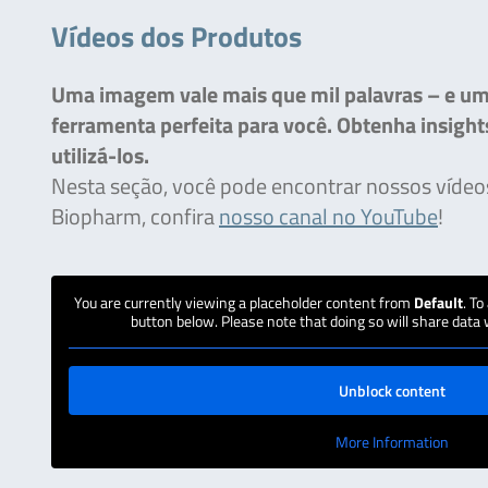
Vídeos dos Produtos
Uma imagem vale mais que mil palavras – e um 
ferramenta perfeita para você. Obtenha insight
utilizá-los.
Nesta seção, você pode encontrar nossos vídeos
Biopharm, confira
nosso canal no YouTube
!
You are currently viewing a placeholder content from
Default
. To
button below. Please note that doing so will share data 
Unblock content
More Information