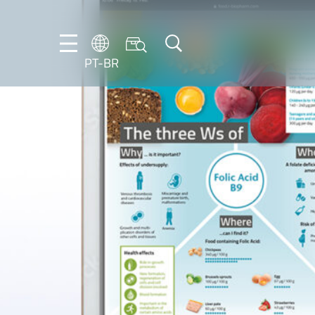
PT-BR
DE
ES
FR
NL
EN
IT
PT-
BR