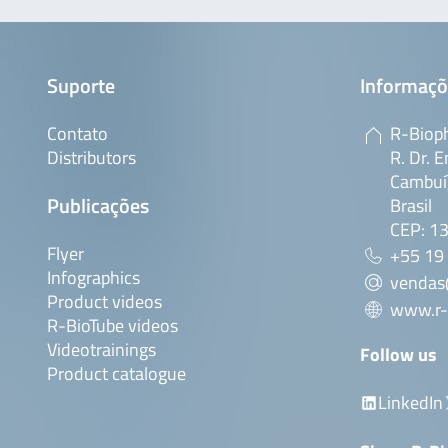
Suporte
Informaçõ
Contato
R-Bioph
Distributors
R. Dr. E
Cambuí,
Publicações
Brasil
CEP: 1
Flyer
+55 19
Infographics
vendas
Product videos
www.r-
R-BioTube videos
Videotrainings
Follow us
Product catalogue
LinkedIn