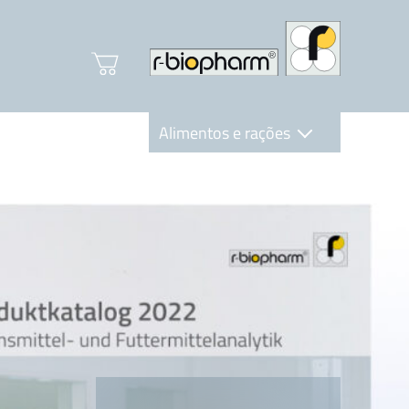
Alimentos e rações
Clinical Diagnostics
R-Biopharm AG
Nutrition Care