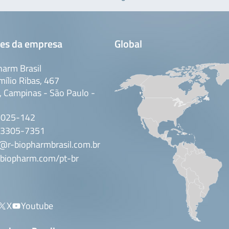
es da empresa
Global
arm Brasil
mílio Ribas, 467
 Campinas - São Paulo -
3025-142
 3305-7351
@r-biopharmbrasil.com.br
biopharm.com/pt-br
X
Youtube