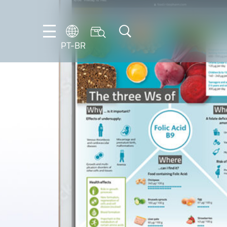
PT-BR
DE
ES
FR
NL
EN
IT
PT-
BR