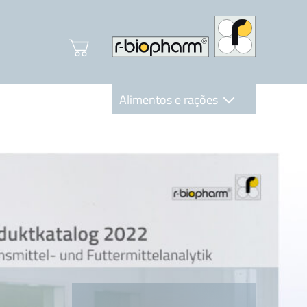
Alimentos e rações
Clinical Diagnostics
R-Biopharm AG
Nutrition Care