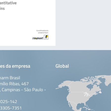
es da empresa
Global
arm Brasil
mílio Ribas, 467
 Campinas - São Paulo -
3025-142
 3305-7351