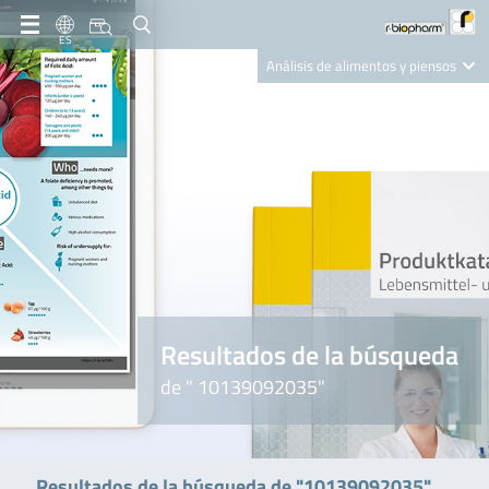
ES
Análisis de alimentos y piensos
Clinical Diagnostics
R-Biopharm AG
Nutrition Care
Resultados de la búsqueda
de " 10139092035"
Resultados de la búsqueda de "10139092035"