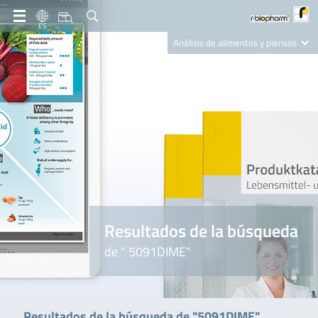
ES
Análisis de alimentos y piensos
Clinical Diagnostics
R-Biopharm AG
Nutrition Care
Resultados de la búsqueda
de " 5091DIME"
Resultados de la búsqueda de "5091DIME"