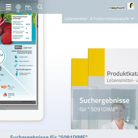
DE
Lebensmittel- & Futtermittelanalytik
Clinical Diagnostics
R-Biopharm AG
Nutrition Care
Suchergebnisse
für " 5091DIME"
Suchergebnisse für "5091DIME"