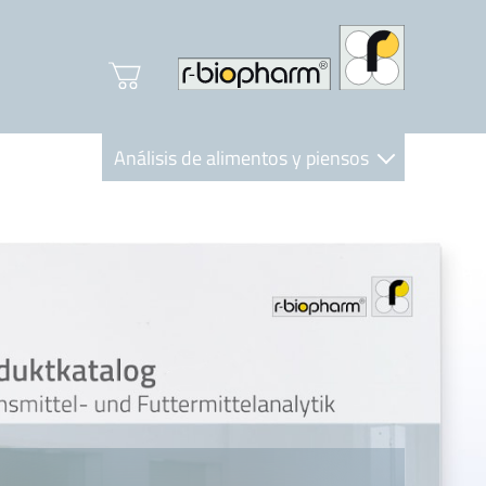
Análisis de alimentos y piensos
Clinical Diagnostics
R-Biopharm AG
Nutrition Care