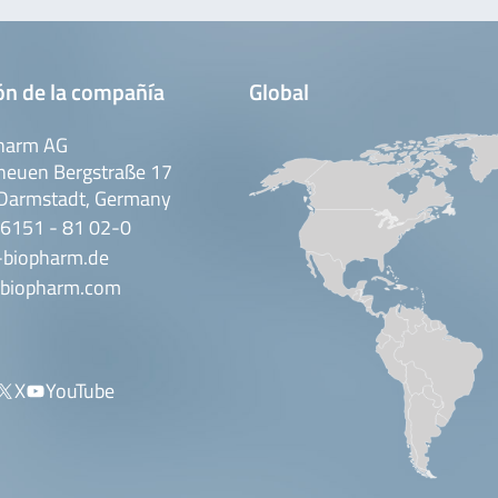
ón de la compañía
Global
harm AG
neuen Bergstraße 17
Darmstadt, Germany
 6151 - 81 02-0
-biopharm.de
biopharm.com
X
YouTube