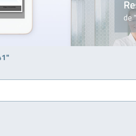
Re
de 
41"