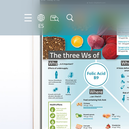
ES
DE
ES
FR
NL
EN
IT
PT-
BR