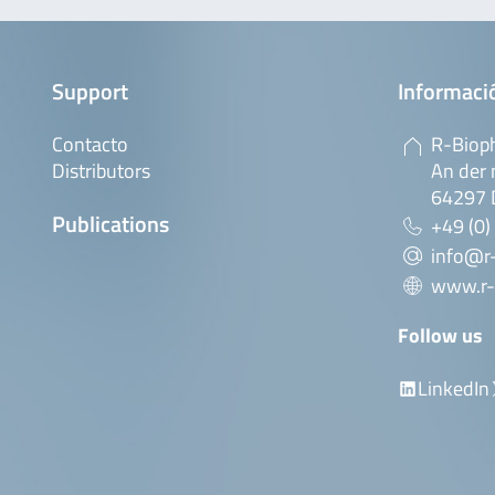
Support
Informaci
Contacto
R-Biop
Distributors
An der 
64297 
Publications
+49 (0)
info@r
www.r-
Follow us
LinkedIn