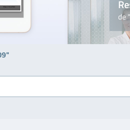
Re
de 
09"