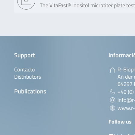
The VitaFast® Inositol microtiter plate te
Support
Informaci
Contacto
R-Biop
Distributors
An der 
64297 
Publications
+49 (0)
info@r
www.r-
Follow us