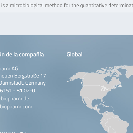
st is a microbiological method for the quantitative determina
ón de la compañía
Global
harm AG
neuen Bergstraße 17
Darmstadt, Germany
 6151 - 81 02-0
-biopharm.de
biopharm.com