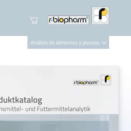
Análisis de alimentos y piensos
Clinical Diagnostics
R-Biopharm AG
Nutrition Care