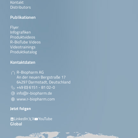
Kontakt
Distributors
Publikationen
Flyer
Infografiken
Produktvideos
R-BioTube Videos
Videotrainings
Produktkatalog
Kontaktdaten
R-Biopharm AG
An der neuen Bergstraße 17
64297 Darmstadt, Deutschland
+49 (0) 6151 - 81 02-0
info@r-biopharm.de
www.r-biopharm.com
Jetzt folgen
LinkedIn
X
YouTube
Global