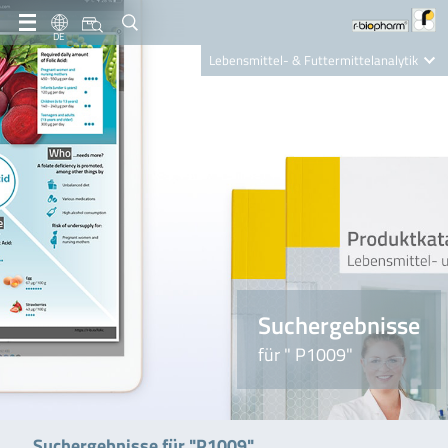
DE
Lebensmittel- & Futtermittelanalytik
Clinical Diagnostics
R-Biopharm AG
Nutrition Care
Suchergebnisse
für " P1009"
Suchergebnisse für "P1009"