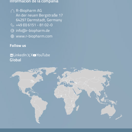
Información de la compañía
R-Biopharm AG
An der neuen Bergstraße 17
64297 Darmstadt, Germany
+49 (0) 6151 - 81 02-0
info@r-biopharm.de
www.r-biopharm.com
Follow us
LinkedIn
X
YouTube
Global