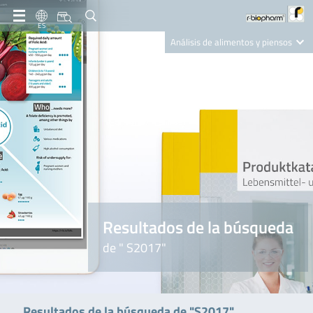
ES
Análisis de alimentos y piensos
Clinical Diagnostics
R-Biopharm AG
Nutrition Care
Resultados de la búsqueda
de " S2017"
Resultados de la búsqueda de "S2017"