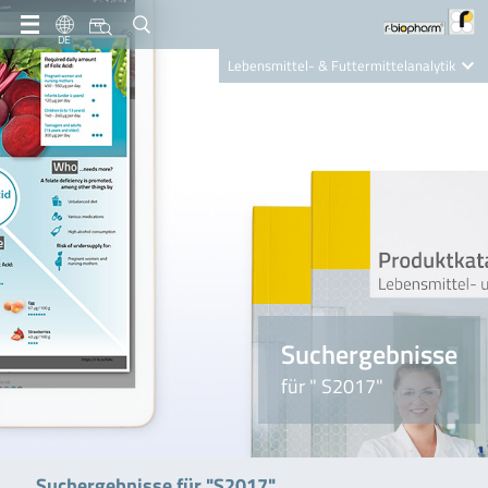
DE
Lebensmittel- & Futtermittelanalytik
Clinical Diagnostics
R-Biopharm AG
Nutrition Care
Suchergebnisse
für " S2017"
Suchergebnisse für "S2017"