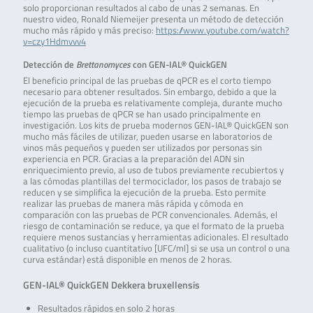
solo proporcionan resultados al cabo de unas 2 semanas. En
nuestro video, Ronald Niemeijer presenta un método de detección
mucho más rápido y más preciso:
https://www.youtube.com/watch?
v=czy1Hdmvvv4
Detección de
Brettanomyces
con GEN-IAL® QuickGEN
El beneficio principal de las pruebas de qPCR es el corto tiempo
necesario para obtener resultados. Sin embargo, debido a que la
ejecución de la prueba es relativamente compleja, durante mucho
tiempo las pruebas de qPCR se han usado principalmente en
investigación. Los kits de prueba modernos GEN-IAL® QuickGEN son
mucho más fáciles de utilizar, pueden usarse en laboratorios de
vinos más pequeños y pueden ser utilizados por personas sin
experiencia en PCR. Gracias a la preparación del ADN sin
enriquecimiento previo, al uso de tubos previamente recubiertos y
a las cómodas plantillas del termociclador, los pasos de trabajo se
reducen y se simplifica la ejecución de la prueba. Esto permite
realizar las pruebas de manera más rápida y cómoda en
comparación con las pruebas de PCR convencionales. Además, el
riesgo de contaminación se reduce, ya que el formato de la prueba
requiere menos sustancias y herramientas adicionales. El resultado
cualitativo (o incluso cuantitativo [UFC/ml] si se usa un control o una
curva estándar) está disponible en menos de 2 horas.
GEN-IAL® QuickGEN Dekkera bruxellensis
Resultados rápidos en solo 2 horas