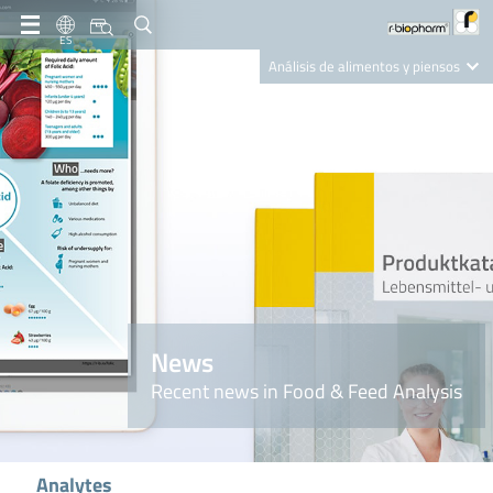
ES
Análisis de alimentos y piensos
Clinical Diagnostics
R-Biopharm AG
Nutrition Care
News
Recent news in Food & Feed Analysis
Analytes