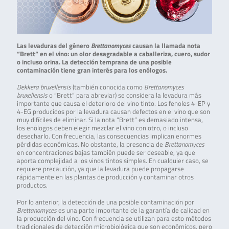
Las levaduras del género
Brettanomyces
causan la llamada nota
“Brett“ en el vino: un olor desagradable a caballeriza, cuero, sudor
o incluso orina. La detección temprana de una posible
contaminación tiene gran interés para los enólogos.
Dekkera bruxellensis
(también conocida como
Brettanomyces
bruxellensis
o “Brett“ para abreviar) se considera la levadura más
importante que causa el deterioro del vino tinto. Los fenoles 4-EP y
4-EG producidos por la levadura causan defectos en el vino que son
muy difíciles de eliminar. Si la nota “Brett” es demasiado intensa,
los enólogos deben elegir mezclar el vino con otro, o incluso
desecharlo. Con frecuencia, las consecuencias implican enormes
pérdidas económicas. No obstante, la presencia de
Brettanomyces
en concentraciones bajas también puede ser deseable, ya que
aporta complejidad a los vinos tintos simples. En cualquier caso, se
requiere precaución, ya que la levadura puede propagarse
rápidamente en las plantas de producción y contaminar otros
productos.
Por lo anterior, la detección de una posible contaminación por
Brettanomyces
es una parte importante de la garantía de calidad en
la producción del vino. Con frecuencia se utilizan para esto métodos
tradicionales de detección microbiológica que son económicos, pero