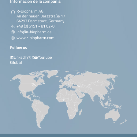
Información de la compañía
R-Biopharm AG
An der neuen Bergstraße 17
64297 Darmstadt, Germany
+49 (0) 6151 - 81 02-0
info@r-biopharm.de
www.r-biopharm.com
Follow us
LinkedIn
X
YouTube
Global