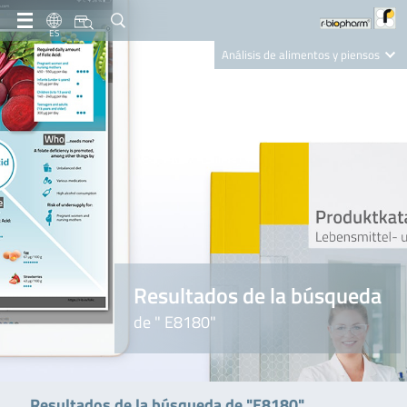
ES
Análisis de alimentos y piensos
Clinical Diagnostics
R-Biopharm AG
Nutrition Care
Resultados de la búsqueda
de " E8180"
Resultados de la búsqueda de "E8180"