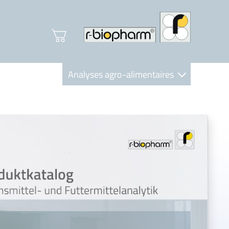
Analyses agro-alimentaires
Diagnostics
R-Biopharm AG
Nutrition Care