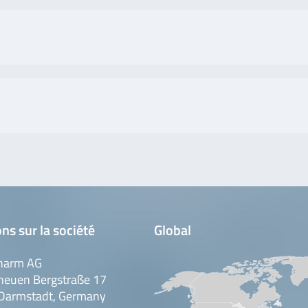
ns sur la société
Global
harm AG
neuen Bergstraße 17
Darmstadt, Germany