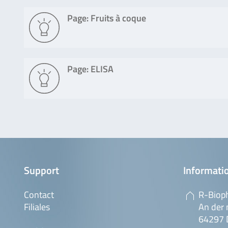
Page: Fruits à coque
Page: ELISA
Support
Informatio
Contact
R-Biop
Filiales
An der 
64297 