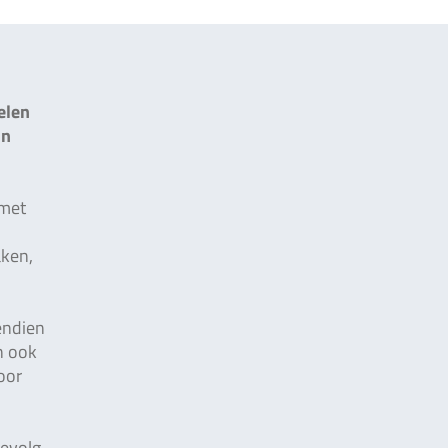
elen
in
 met
aken,
endien
n ook
oor
gevolg