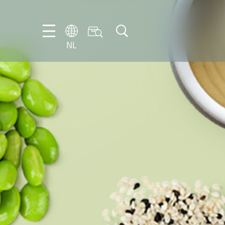
NL
DE
EN
FR
IT
NL
PT-
BR
ES