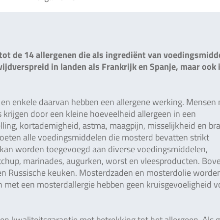
tot de 14 allergenen die als ingrediënt van voedingsmidd
jdverspreid in landen als Frankrijk en Spanje, maar ook 
n en enkele daarvan hebben een allergene werking. Mensen
 krijgen door een kleine hoeveelheid allergeen in een
ling, kortademigheid, astma, maagpijn, misselijkheid en br
moeten alle voedingsmiddelen die mosterd bevatten strikt
n kan worden toegevoegd aan diverse voedingsmiddelen,
etchup, marinades, augurken, worst en vleesproducten. Bov
se en Russische keuken. Mosterdzaden en mosterdolie worde
 met een mosterdallergie hebben geen kruisgevoeligheid v
 en kwaliteitsgarantie met betrekking tot het allergeen. Als 