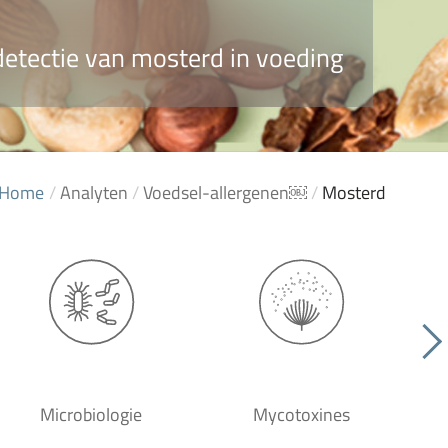
etectie van mosterd in voeding
Home
/
Analyten
/
Voedsel-allergenen￼
/
Mosterd
Microbiologie
Mycotoxines