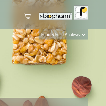
Food & Feed Analysis
Clinical Diagnostics
R-Biopharm AG
Nutrition Care