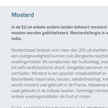
Mosterd
In de EU en enkele andere landen behoort mosterd 
moeten worden geëtiketteerd. Mosterdallergie is wi
India.
Mosterdzaad bestaat voor meer dan 20% uit eiwitte
een overgevoeligheid kunnen ook allergische reacties
voedingsmiddel. De symptomen zijn huiduitslag, zwel
tot zelfs anafylactische shock. Dergelijke personen 
vermijden. Mosterd is een populair smaakadditief e
bijvoorbeeld mayonaise, sauzen, saladedressings, k
wordt mosterd veel gebruikt in de Franse, Italiaan
vaak gebruikt in de Indiase keuken. Sommige mensen
andere voedingsmiddelen als fruit of noten.
Er zijn aanzienlijke tekortkomingen in de etikettering