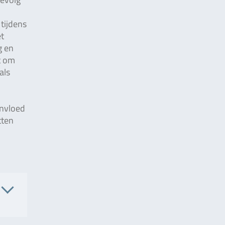
tijdens
et
g en
t om
als
invloed
tten