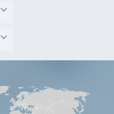
. No.
AE8201
. No.
LH703-
5
. No.
3609