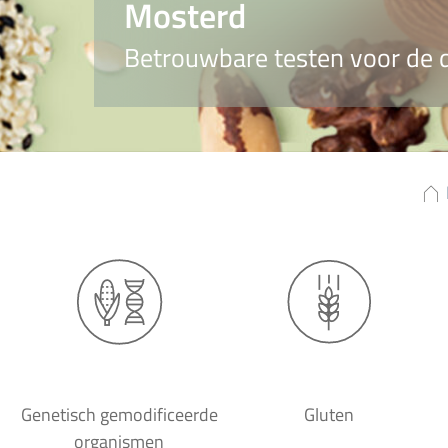
Mosterd
Betrouwbare testen voor de d
Genetisch gemodificeerde
Gluten
organismen