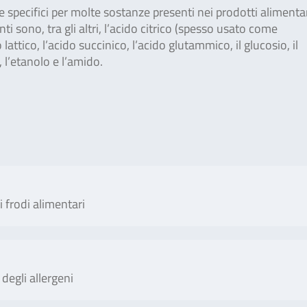
e specifici per molte sostanze presenti nei prodotti alimentar
nti sono, tra gli altri, l’acido citrico (spesso usato come
lattico, l’acido succinico, l’acido glutammico, il glucosio, il
o, l’etanolo e l’amido.
i frodi alimentari
No. of tests/amount
Art
 degli allergeni
4plex LIVESTOCK Panel is a
100 reactions
S
 the direct, qualitative