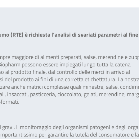
umo (RTE) è richiesta l’analisi di svariati parametri al fine
.
empre maggiore di alimenti preparati, salse, merendine e zup
Biopharm possono essere impiegati lungo tutta la catena
 al prodotto finale, dal controllo delle merci in arrivo al
si del prodotto ai fini di una corretta etichettatura. La nostr
izzare anche matrici complesse quali minestre, salse, condime
li, insaccati, pasticceria, cioccolato, gelati, merendine, marg
asformati.
gravi. Il monitoraggio degli organismi patogeni e degli org
importantissimo per garantire la tutela del consumatore e la