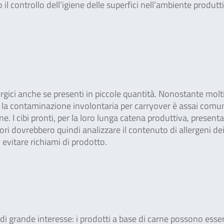
 il controllo dell’igiene delle superfici nell’ambiente produtt
llergici anche se presenti in piccole quantità. Nonostante molt
i, la contaminazione involontaria per carryover è assai comu
 I cibi pronti, per la loro lunga catena produttiva, present
ori dovrebbero quindi analizzare il contenuto di allergeni dei
 evitare richiami di prodotto.
 di grande interesse: i prodotti a base di carne possono esse