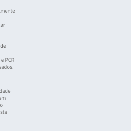
damente
car
 de
A e PCR
sados.
idade
 em
do
usta