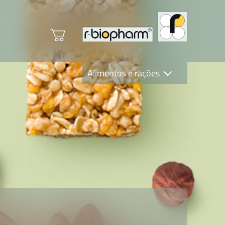
Alimentos e rações
Clinical Diagnostics
R-Biopharm AG
Nutrition Care