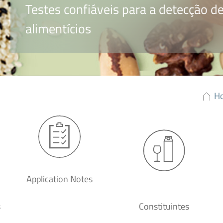
Testes confiáveis para a detecção 
alimentícios
H
Application Notes
s
Constituintes