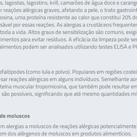
, lagostas, lagostins, krill, camarões de água doce e caran
ações alérgicas graves, afetando a pele, o trato gastroint
osina, uma proteína resistente ao calor que constitui 20% d
sável por essas reações. As alergias a crustáceos frequent
toda a vida. Altos graus de sensibilização são comuns, exig
mentos para evitar resíduos. A eficácia da limpeza pode se
alimentos podem ser analisados utilizando testes ELISA e P
efalópodes (como lula e polvo). Populares em regiões costei
ar reações alérgicas em alguns indivíduos. Semelhante ao
roteína muscular tropomiosina, que também pode resultar e
ão são possíveis, significando que até mesmo quantidades m
 de moluscos
m alergias a moluscos de reações alérgicas potencialmente
agem dos alérgenos de moluscos em produtos alimentícios.