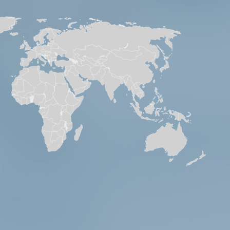
5
3612