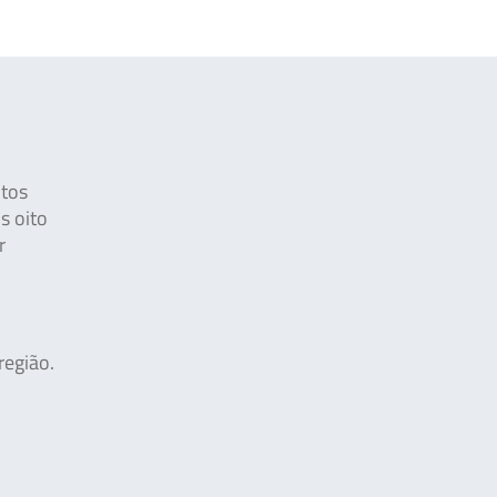
utos
s oito
r
região.