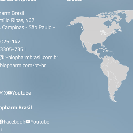
oped for the identification …
ochromatographic test for the
determinations)
1
of crustacean residues on
arm Brasil
ene control in food …
mílio Ribas, 467
 Campinas - São Paulo -
 is a real-time PCR kit for
100 reactions
S
3025-142
tative detection of specific
s according to directive (EC)
 3305-7351
ontains about …
@r-biopharmbrasil.com.br
biopharm.com/pt-br
X
Youtube
iopharm Brasil
Facebook
Youtube
m