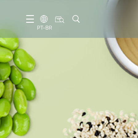
PT-BR
DE
ES
FR
NL
EN
IT
PT-
BR