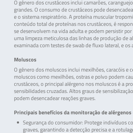
O gênero dos crustáceos inclui camarões, caranguejos
grandes. O consumo de crustáceos pode desencadear re
e o sistema respiratório. A proteína muscular tropomi
conteúdo total de proteínas nos crustáceos, é respon
se desenvolvem na vida adulta e podem persistir por 
uma limpeza meticulosa das linhas de produção de ali
examinada com testes de swab de fluxo lateral, e os 
Moluscos
O gênero dos moluscos inclui mexilhões, caracóis e c
moluscos como mexilhões, ostras e polvo podem caus
crustáceos, o principal alérgeno nos moluscos é a p
sensibilidades cruzadas. Altos graus de sensibilizaç
podem desencadear reações graves.
Principais benefícios da monitoração de alérgenos
Segurança do consumidor: Protege indivíduos co
graves, garantindo a detecção precisa e a rotul