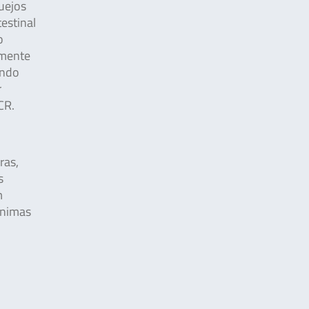
guejos
estinal
o
emente
indo
r
CR.
ras,
s
m
ínimas