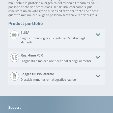
molluschi è la proteina allergenica del muscolo tropomiosina. Si
possono anche verificare cross-sensibilità, così come si può
osservare un elevato grado di sensibilizzazioni, tanto che anche
quantità minime di allergene possono scatenare reazioni gravi.
Product portfolio
ELISA
Saggi immunologici efficienti per l’analisi degli
alimenti
Product
Descrizione
No. of tests/amount
Art. No
Real-time PCR
Diagnostica molecolare per l’analisi degli alimenti
RIDASCREEN®EASY
RIDASCREEN®EASY
Microtiter plate
RAE3
Crustacean
Crustacean (Art.
with 96 wells (12
No. RAE3001) is a
strips with 8
Product
Descrizione
No. of tests/amount
Art. No.
Saggi a flusso laterale
sandwich enzyme
removable wells
immunoassay for
each)
Dipstick immunocromatografico rapido
SureFood®
The
100 reactions
S3405
the quantitative
ALLERGEN
SureFood®
analysis of
4plex
ALLERGEN
contaminations by
Product
Descrizione
No. of tests/amount
Art. No
SEAFOOD
4plex
crustacean protein
SEAFOOD is a
in foods. Hygiene
bioavid
The Lateral Flow
15 test strips (15
BLH7
multiplex
samples can be
Lateral Flow
Crustacean (Art. No.
determinations)
real-time PCR
Support
investigated
Crustacean
BLH716-15), with
for the
according to an
incl. Hook
included hook line from