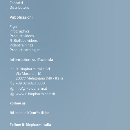
qualitative
application note,
Contatti
line
bioavid, is an
detection and
too.
Distributors
immunochromatographic
differentiation
test for the sensitive and
of specific
Pubblicazioni
Continua a leggere
qualitative detection of
fish,
crustacean residues on
crustaceans
Flyer
surfaces (e.g. swab test
and molluscs
Infographics
for the hygiene control in
DNA.
Product videos
food …
R-BioTube videos
Continua a
Videotrainings
Continua a leggere
leggere
Product catalogue
Informazioni sull’azienda
SureFood®
The
100 reactions
S3613
ALLERGEN
SureFood®
R-Biopharm Italia Srl
Molluscs
ALLERGEN
Via Morandi, 10
Molluscs is a
20077 Melegnano (MI) - Italia
real-time PCR
+39 02 9823 3330
for the direct,
info@r-biopharm.it
qualitative
and / or
www.r-biopharm.com/it
quantitative
detection of
Follow us
specific
molluscs
LinkedIn
X
YouTube
(mollusca)
DNA
Follow R-Biopharm Italia
sequences