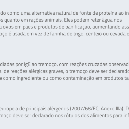
do como uma alternativa natural de fonte de proteína ao i
s quanto em rações animais. Eles podem reter água nos
a ovos em pães e produtos de panificação, aumentando ass
emoço é usada em vez de farinha de trigo, centeio ou cevada
ediadas por IgE ao tremoço, com reações cruzadas observa
al de reações alérgicas graves, o tremoço deve ser declara
nte como ingrediente ou como contaminação em produtos t
 europeia de principais alérgenos (2007/68/EC, Anexo IIIa). 
oço deve ser declarado nos rótulos dos alimentos para in