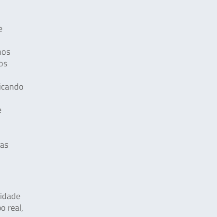
e
nos
os
ficando
e
das
midade
 real,