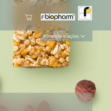
Alimentos e rações
Clinical Diagnostics
R-Biopharm AG
Nutrition Care