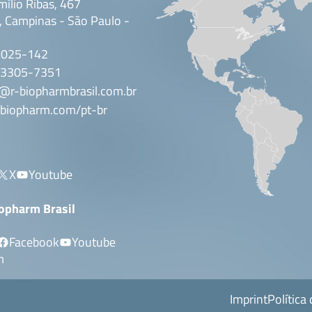
mílio Ribas, 467
 Campinas - São Paulo -
3025-142
 3305-7351
@r-biopharmbrasil.com.br
biopharm.com/pt-br
X
Youtube
iopharm Brasil
Facebook
Youtube
m
Imprint
Política