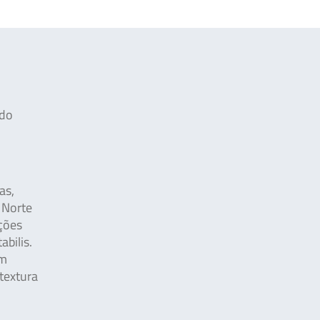
rdo
as,
 Norte
ções
abilis.
em
 textura