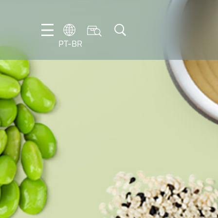
PT-BR
DE
ES
FR
NL
EN
IT
PT-
BR