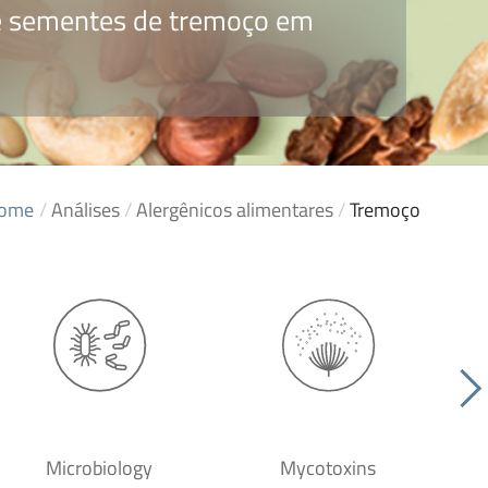
de sementes de tremoço em
ome
/
Análises
/
Alergênicos alimentares
/
Tremoço
Microbiology
Mycotoxins