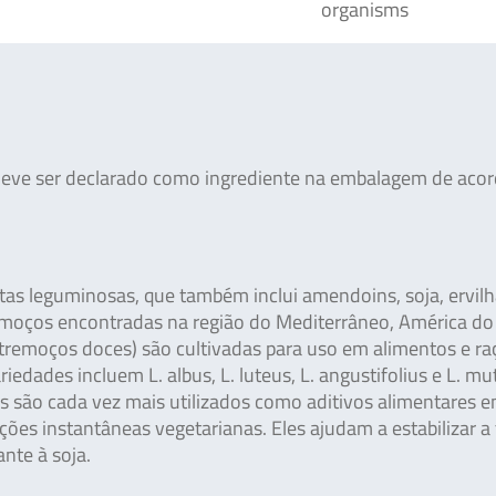
organisms
deve ser declarado como ingrediente na embalagem de aco
as leguminosas, que também inclui amendoins, soja, ervilh
tremoços encontradas na região do Mediterrâneo, América do
tremoços doces) são cultivadas para uso em alimentos e ra
edades incluem L. albus, L. luteus, L. angustifolius e L. mut
s são cada vez mais utilizados como aditivos alimentares 
ições instantâneas vegetarianas. Eles ajudam a estabilizar a
nte à soja.