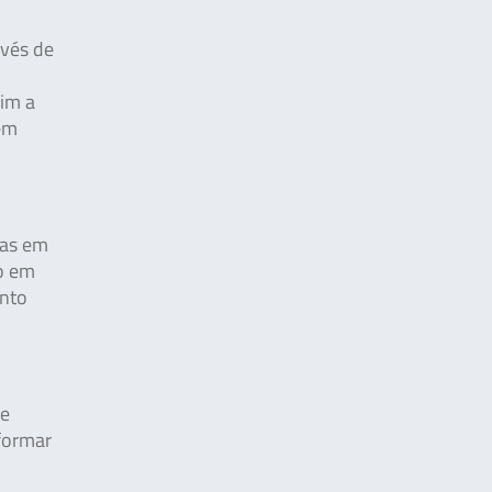
nvés de
im a
 em
das em
do em
anto
De
formar