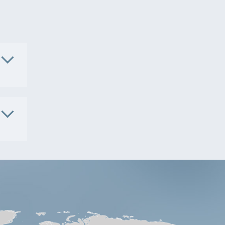
. No.
3611
. No.
6102