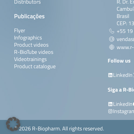
Distributors
R. Dr. E
Cambuí,
Leia mais
Publicações
Brasil
CEP: 1
Flyer
+55 19
Infographics
vendas
Product videos
www.r-
R-BioTube videos
Videotrainings
Follow us
Product catalogue
LinkedIn
Siga a R-B
LinkedIn
Instagra
© 2026 R-Biopharm. All rights reserved.