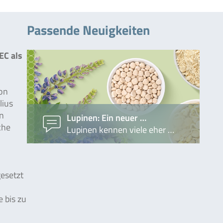
Passende Neuigkeiten
EC als
von
lius
in
Lupinen: Ein neuer …
che
Lupinen kennen viele eher …
esetzt
 bis zu