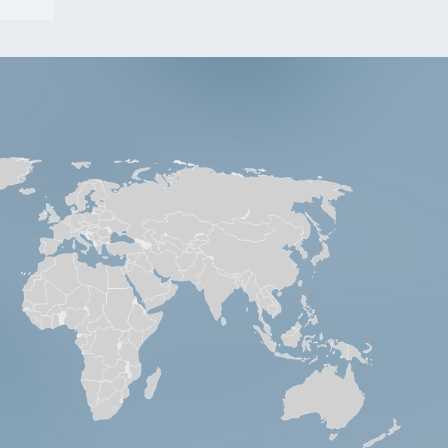
. Nr.
3611