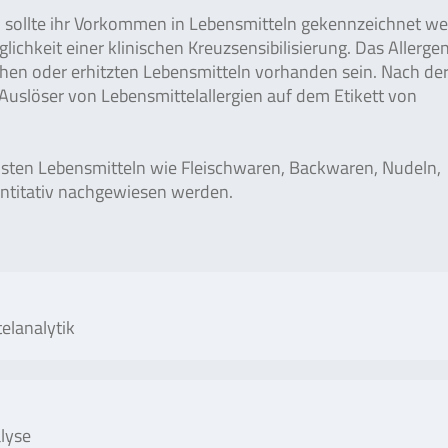
, sollte ihr Vorkommen in Lebensmitteln gekennzeichnet we
lichkeit einer klinischen Kreuzsensibilisierung. Das Allerge
ohen oder erhitzten Lebensmitteln vorhanden sein. Nach de
uslöser von Lebensmittelallergien auf dem Etikett von
nsten Lebensmitteln wie Fleischwaren, Backwaren, Nudeln,
antitativ nachgewiesen werden.
elanalytik
Anzahl an Tests/Menge
Art
lyse
 ein Sandwich-
Mikrotiterplatte mit 48
R