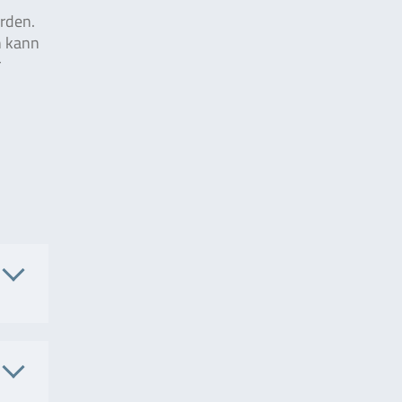
rden.
n kann
r
. Nr.
6102