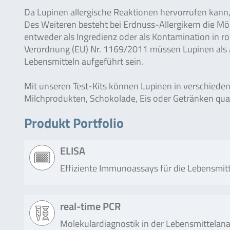
Da Lupinen allergische Reaktionen hervorrufen kann
Des Weiteren besteht bei Erdnuss-Allergikern die Mög
entweder als Ingredienz oder als Kontamination in r
Verordnung (EU) Nr. 1169/2011 müssen Lupinen als A
Lebensmitteln aufgeführt sein.
Mit unseren Test-Kits können Lupinen in verschiede
Milchprodukten, Schokolade, Eis oder Getränken qu
Produkt Portfolio
ELISA
Effiziente Immunoassays für die Lebensmitt
Produkt
Beschreibung
real-time PCR
Molekulardiagnostik in der Lebensmittelana
RIDASCREEN®FAST
RIDASCREEN®FAST Lupine ist