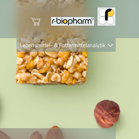
Lebensmittel- & Futtermittelanalytik
Clinical Diagnostics
R-Biopharm AG
Nutrition Care