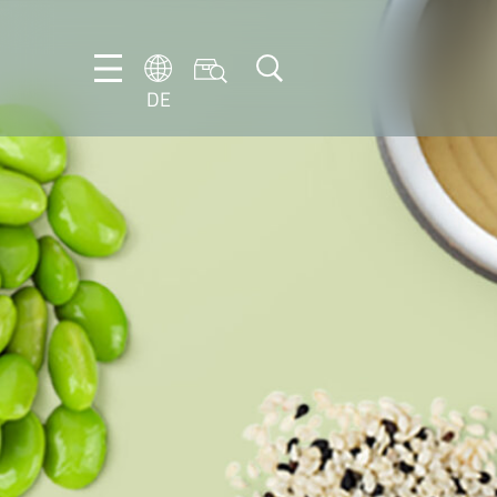
DE
DE
EN
FR
IT
NL
PT-
BR
ES