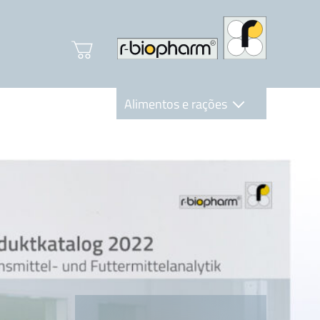
Alimentos e rações
Clinical Diagnostics
R-Biopharm AG
Nutrition Care