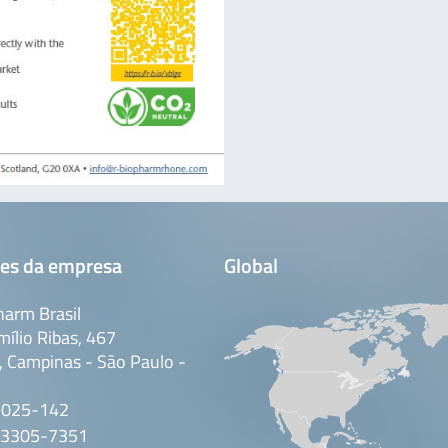
es da empresa
Global
arm Brasil
mílio Ribas, 467
 Campinas - São Paulo -
3025-142
 3305-7351