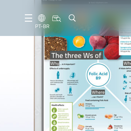
PT-BR
DE
ES
FR
NL
EN
IT
PT-
BR