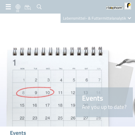
DE
Lebensmittel- & Futtermittelanalytik
Clinical Diagnostics
R-Biopharm AG
Nutrition Care
Events
Are you up to date?
Events